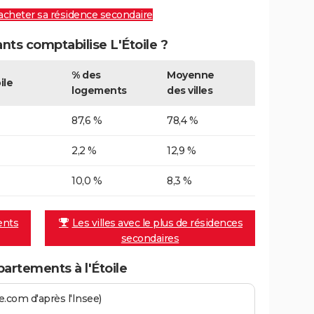
 acheter sa résidence secondaire
ts comptabilise L'Étoile ?
% des
Moyenne
ile
logements
des villes
87,6 %
78,4 %
2,2 %
12,9 %
10,0 %
8,3 %
ents
Les villes avec le plus de résidences
secondaires
artements à l'Étoile
.com d'après l'Insee)