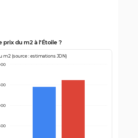
e prix du m2 à l'Étoile ?
au m2 (source : estimations JDN)
000
500
000
500