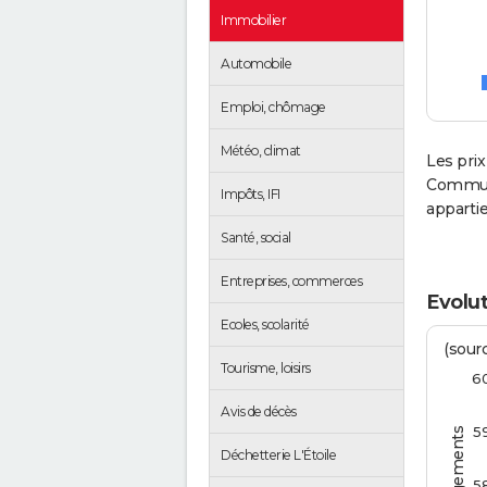
Immobilier
Automobile
Emploi, chômage
Météo, climat
Les prix
Communa
Impôts, IFI
appartie
Santé, social
Entreprises, commerces
Evolut
Ecoles, scolarité
(sourc
Tourisme, loisirs
6
Avis de décès
5
Déchetterie L'Étoile
5