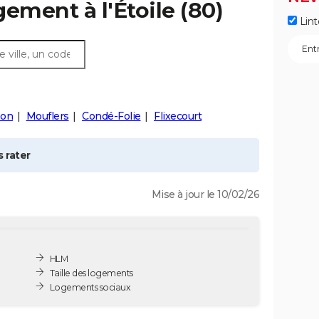
gement à l'
Étoile
(80)
Lint
hon
Mouflers
Condé-Folie
Flixecourt
 rater
Mise à jour le 10/02/26
HLM
Taille des logements
Logements sociaux