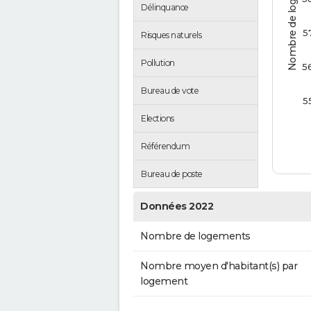
Nombre de logements
Délinquance
5
Risques naturels
Pollution
5
Bureau de vote
5
Elections
Référendum
Bureau de poste
Données 2022
Nombre de logements
Nombre moyen d'habitant(s) par
logement