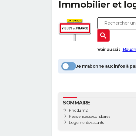
Immobilier et lo
Voir aussi :
Bouc
Je m'abonne aux infos à pas
SOMMAIRE
Prix du m2
Résidences secondaires
Logements vacants