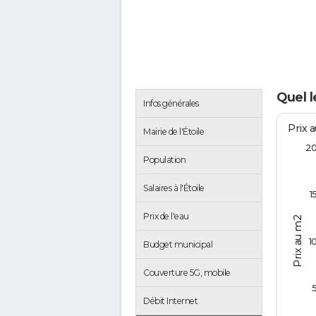
Quel l
Infos générales
Prix 
Mairie de l'Étoile
2
Population
Salaires à l'Étoile
1
Prix de l'eau
Prix au m2
1
Budget municipal
Couverture 5G, mobile
Débit Internet