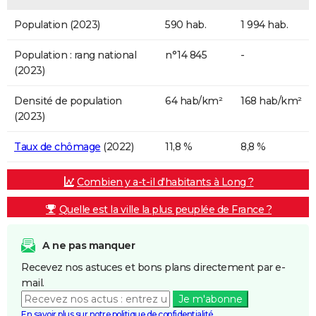
Population (2023)
590 hab.
1 994 hab.
Population : rang national
n°14 845
-
(2023)
Densité de population
64 hab/km²
168 hab/km²
(2023)
Taux de chômage
(2022)
11,8 %
8,8 %
Combien y a-t-il d'habitants à Long ?
Quelle est la ville la plus peuplée de France ?
A ne pas manquer
Recevez nos astuces et bons plans directement par e-
mail.
Je m'abonne
En savoir plus sur notre politique de confidentialité