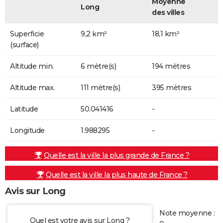
Moyenne
Long
des villes
Superficie
9,2 km²
18,1 km²
(surface)
Altitude min.
6 mètre(s)
194 mètres
Altitude max.
111 mètre(s)
395 mètres
Latitude
50.041416
-
Longitude
1.988295
-
Quelle est la ville la plus grande de France ?
Quelle est la ville la plus haute de France ?
Avis sur Long
Note moyenne :
Quel est votre avis sur Long ?