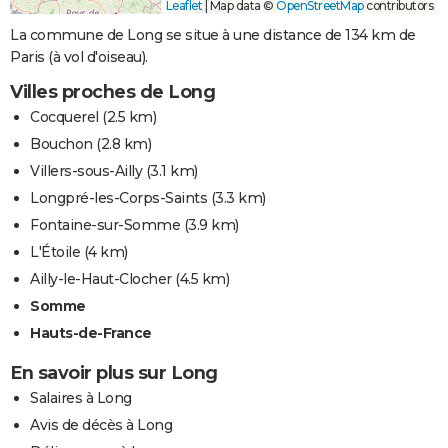
Leaflet
|
Map data ©
OpenStreetMap
contributors
La commune de Long se situe à une distance de 134 km de
Paris (à vol d'oiseau).
Villes proches de Long
Cocquerel
(2.5 km)
Bouchon
(2.8 km)
Villers-sous-Ailly
(3.1 km)
Longpré-les-Corps-Saints
(3.3 km)
Fontaine-sur-Somme
(3.9 km)
L'Étoile
(4 km)
Ailly-le-Haut-Clocher
(4.5 km)
Somme
Hauts-de-France
En savoir plus sur Long
Salaires à Long
Avis de décès à Long