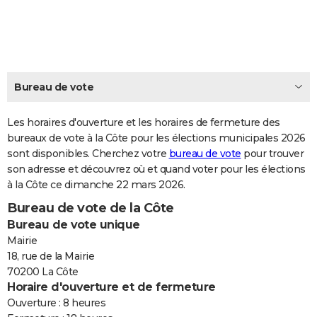
City break
Voyage de noces
Climat
Destinations
Voyage nature
Forum
+
PHOTO
GUIDES D'ACHAT
BONS PLANS
Bureau de vote
CARTE DE VOEUX
Les horaires d'ouverture et les horaires de fermeture des
Carte Bonne année
Carte Pâques
Carte de Noël
Carte Saint-Valentin
Carte d'anniversaire
DICTIONNAIRE
bureaux de vote à la Côte pour les élections municipales 2026
sont disponibles. Cherchez votre
bureau de vote
pour trouver
Biographies
Expressions
Dictionnaire
Citations
Proverbes
PROGRAMME TV
son adresse et découvrez où et quand voter pour les élections
à la Côte ce dimanche 22 mars 2026.
COPAINS D'AVANT
Bureau de vote de la Côte
Se connecter
Collèges
Universités
Service militaire
S'inscrire
Lycées
Primaires
Entreprises
Avis de recherche
AVIS DE DÉCÈS
Bureau de vote unique
Mairie
FORUM
18, rue de la Mairie
70200 La Côte
Lifestyle
Sport
Television
Cinema
Bricolage
Culture
Auto
Voyage
Horaire d'ouverture et de fermeture
Ouverture : 8 heures