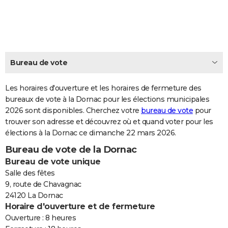
City break
Voyage de noces
Climat
Destinations
Voyage nature
Forum
+
PHOTO
GUIDES D'ACHAT
BONS PLANS
Bureau de vote
CARTE DE VOEUX
Les horaires d'ouverture et les horaires de fermeture des
Carte Bonne année
Carte Pâques
Carte de Noël
Carte Saint-Valentin
Carte d'anniversaire
DICTIONNAIRE
bureaux de vote à la Dornac pour les élections municipales
2026 sont disponibles. Cherchez votre
bureau de vote
pour
Biographies
Expressions
Dictionnaire
Citations
Proverbes
PROGRAMME TV
trouver son adresse et découvrez où et quand voter pour les
élections à la Dornac ce dimanche 22 mars 2026.
COPAINS D'AVANT
Bureau de vote de la Dornac
Se connecter
Collèges
Universités
Service militaire
S'inscrire
Lycées
Primaires
Entreprises
Avis de recherche
AVIS DE DÉCÈS
Bureau de vote unique
Salle des fêtes
FORUM
9, route de Chavagnac
24120 La Dornac
Lifestyle
Sport
Television
Cinema
Bricolage
Culture
Auto
Voyage
Horaire d'ouverture et de fermeture
Ouverture : 8 heures