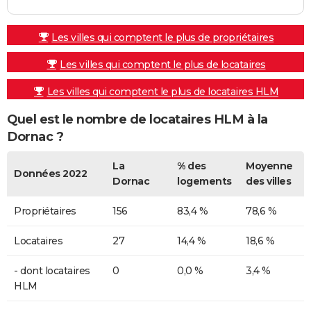
Les villes qui comptent le plus de propriétaires
Les villes qui comptent le plus de locataires
Les villes qui comptent le plus de locataires HLM
Quel est le nombre de locataires HLM à la
Dornac ?
La
% des
Moyenne
Données 2022
Dornac
logements
des villes
Propriétaires
156
83,4 %
78,6 %
Locataires
27
14,4 %
18,6 %
- dont locataires
0
0,0 %
3,4 %
HLM