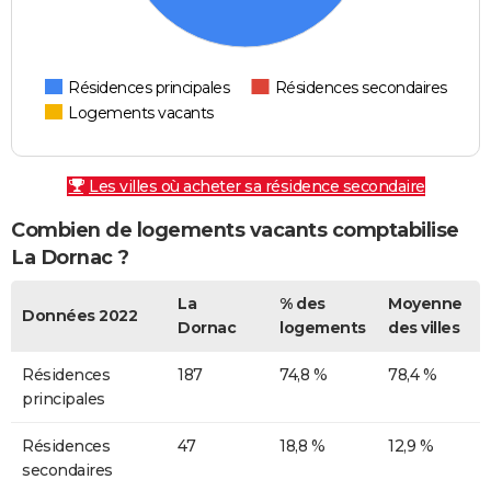
Résidences principales
Résidences secondaires
Logements vacants
Les villes où acheter sa résidence secondaire
Combien de logements vacants comptabilise
La Dornac ?
La
% des
Moyenne
Données 2022
Dornac
logements
des villes
Résidences
187
74,8 %
78,4 %
principales
Résidences
47
18,8 %
12,9 %
secondaires