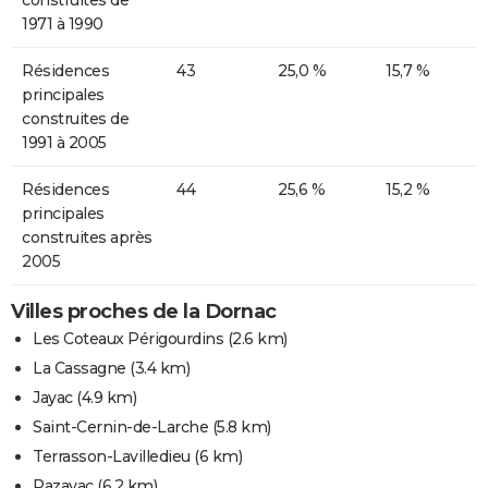
1971 à 1990
Résidences
43
25,0 %
15,7 %
principales
construites de
1991 à 2005
Résidences
44
25,6 %
15,2 %
principales
construites après
2005
Villes proches de la Dornac
Les Coteaux Périgourdins
(2.6 km)
La Cassagne
(3.4 km)
Jayac
(4.9 km)
Saint-Cernin-de-Larche
(5.8 km)
Terrasson-Lavilledieu
(6 km)
Pazayac
(6.2 km)