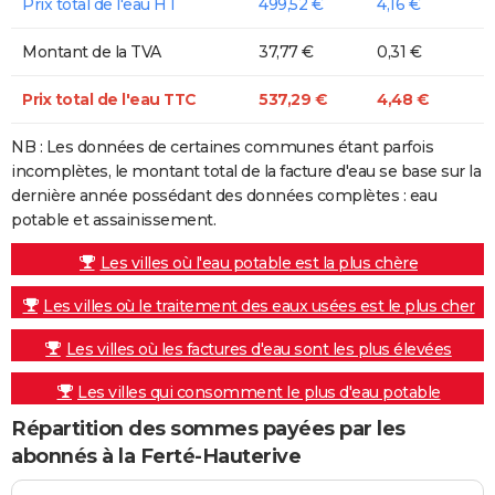
Prix total de l'eau HT
499,52 €
4,16 €
Montant de la TVA
37,77 €
0,31 €
Prix total de l'eau TTC
537,29 €
4,48 €
NB : Les données de certaines communes étant parfois
incomplètes, le montant total de la facture d'eau se base sur la
dernière année possédant des données complètes : eau
potable et assainissement.
Les villes où l'eau potable est la plus chère
Les villes où le traitement des eaux usées est le plus cher
Les villes où les factures d'eau sont les plus élevées
Les villes qui consomment le plus d'eau potable
Répartition des sommes payées par les
abonnés à la Ferté-Hauterive