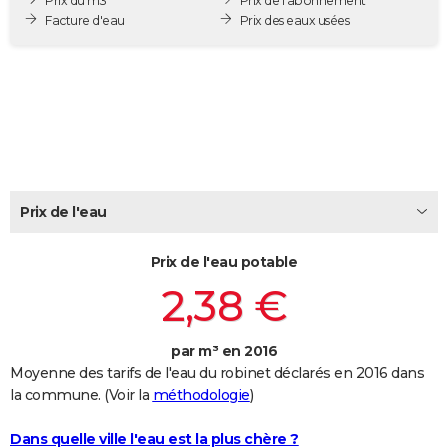
Prix du m3
Prix de l'abonnement
City break
Voyage de noces
Climat
Destinations
Voyage nature
Forum
+
Facture d'eau
Prix des eaux usées
PHOTO
GUIDES D'ACHAT
BONS PLANS
CARTE DE VOEUX
Carte Bonne année
Carte Pâques
Carte de Noël
Carte Saint-Valentin
Carte d'anniversaire
DICTIONNAIRE
Prix de l'eau
Biographies
Expressions
Dictionnaire
Citations
Proverbes
PROGRAMME TV
Prix de l'eau potable
COPAINS D'AVANT
2,38 €
Se connecter
Collèges
Universités
Service militaire
S'inscrire
Lycées
Primaires
Entreprises
Avis de recherche
AVIS DE DÉCÈS
FORUM
par m³ en 2016
Moyenne des tarifs de l'eau du robinet déclarés en 2016 dans
Lifestyle
Sport
Television
Cinema
Bricolage
Culture
Auto
Voyage
la commune. (Voir la
méthodologie
)
Dans quelle ville l'eau est la plus chère ?