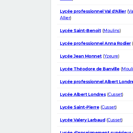
Lycée professionnel Val d'Allier
(
Va
Allier
)
Lycée Saint-Benoît
(
Moulins
)
Lycée professionnel Anna Rodier
Lycée Jean Monnet
(
Yzeure
)
Lycée Théodore de Banville
(
Moul
Lycée professionnel Albert Londr
Lycée Albert Londres
(
Cusset
)
Lycée Saint-Pierre
(
Cusset
)
Lycée Valery Larbaud
(
Cusset
)
Lycée d'enseignement supérieur 