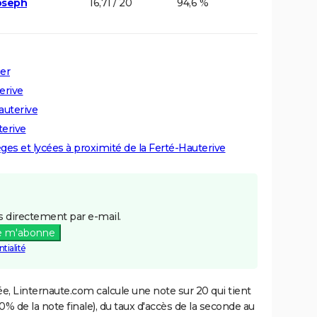
Joseph
16,71 / 20
94,6 %
ier
erive
auterive
terive
èges et lycées à proximité de la Ferté-Hauterive
 directement par e-mail.
e m'abonne
tialité
e, Linternaute.com calcule une note sur 20 qui tient
% de la note finale), du taux d'accès de la seconde au