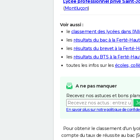
Lycée professionnel privé Saint-
(
Montluçon
)
Voir aussi :
le
classement des lycées dans l'All
les
résultats du bac à la Ferté-Haut
les
résultats du brevet à la Ferté-H
les
résultats du BTS à la Ferté-Hau
toutes les infos sur les
écoles, coll
A ne pas manquer
Recevez nos astuces et bons plans
J
En savoir plus sur notre politique de confiden
Pour obtenir le classement d'un lycé
compte du taux de réussite au bac (50