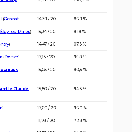
l
(
Gannat
)
14,39 / 20
86,9 %
-Éloy-les-Mines
)
15,34 / 20
91,9 %
ntry
)
14,47 / 20
87,3 %
x
(
Decize
)
17,13 / 20
95,8 %
sreumaux
15,05 / 20
90,5 %
amille Claudel
15,80 / 20
94,5 %
n
)
17,00 / 20
96,0 %
11,99 / 20
72,9 %