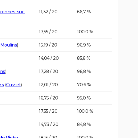
rennes-sur-
11,32 / 20
66,7 %
17,55 / 20
100,0 %
(
Moulins
)
15,19 / 20
96,9 %
14,04 / 20
85,8 %
ins
)
17,28 / 20
96,8 %
es
(
Cusset
)
12,01 / 20
70,6 %
16,75 / 20
95,0 %
17,55 / 20
100,0 %
14,73 / 20
84,8 %
de Vichy
18,15 / 20
100,0 %