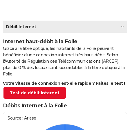
City break
Voyage de noces
Climat
Destinations
Voyage nature
Forum
+
PHOTO
GUIDES D'ACHAT
Débit Internet
BONS PLANS
Internet haut-débit à la Folie
CARTE DE VOEUX
Grâce à la fibre optique, les habitants de la Folie peuvent
Carte Bonne année
Carte Pâques
Carte de Noël
Carte Saint-Valentin
Carte d'anniversaire
DICTIONNAIRE
bénéficier d'une connexion internet très haut-débit. Selon
l'Autorité de Régulation des Télécommunications (ARCEP),
Biographies
Expressions
Dictionnaire
Citations
Proverbes
PROGRAMME TV
plus de 0 % des locaux sont raccordables à la fibre optique à la
Folie.
COPAINS D'AVANT
Votre vitesse de connexion est-elle rapide ? Faites le test !
Se connecter
Collèges
Universités
Service militaire
S'inscrire
Lycées
Primaires
Entreprises
Avis de recherche
AVIS DE DÉCÈS
Test de débit Internet
FORUM
Débits Internet à la Folie
Lifestyle
Sport
Television
Cinema
Bricolage
Culture
Auto
Voyage
Source : Ariase