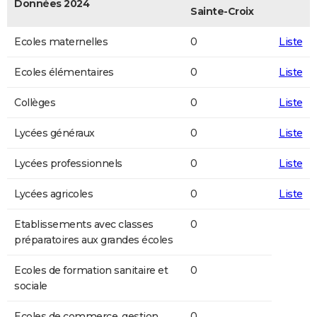
Données 2024
Sainte-Croix
Ecoles maternelles
0
Liste
Ecoles élémentaires
0
Liste
Collèges
0
Liste
Lycées généraux
0
Liste
Lycées professionnels
0
Liste
Lycées agricoles
0
Liste
Etablissements avec classes
0
préparatoires aux grandes écoles
Ecoles de formation sanitaire et
0
sociale
Ecoles de commerce, gestion,
0