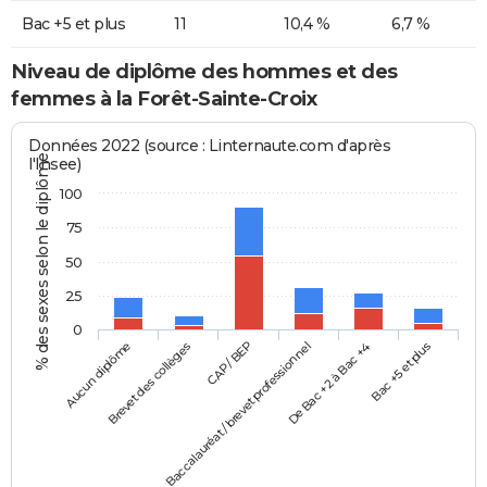
Bac +5 et plus
11
10,4 %
6,7 %
Niveau de diplôme des hommes et des
femmes à la Forêt-Sainte-Croix
Données 2022 (source : Linternaute.com d'après
% des sexes selon le diplôme
l'Insee)
100
75
50
25
0
Aucun diplôme
Baccalauréat / brevet professionnel
CAP / BEP
Bac +5 et plus
Brevet des collèges
De Bac +2 à Bac +4