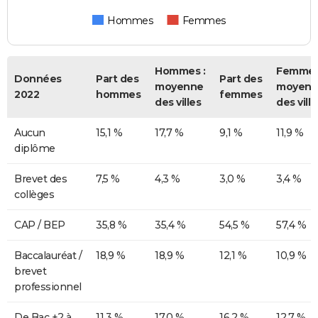
Hommes
Femmes
Hommes :
Femmes
Données
Part des
Part des
moyenne
moyenn
2022
hommes
femmes
des villes
des ville
Aucun
15,1 %
17,7 %
9,1 %
11,9 %
diplôme
Brevet des
7,5 %
4,3 %
3,0 %
3,4 %
collèges
CAP / BEP
35,8 %
35,4 %
54,5 %
57,4 %
Baccalauréat /
18,9 %
18,9 %
12,1 %
10,9 %
brevet
professionnel
De Bac +2 à
11,3 %
17,0 %
16,2 %
12,7 %