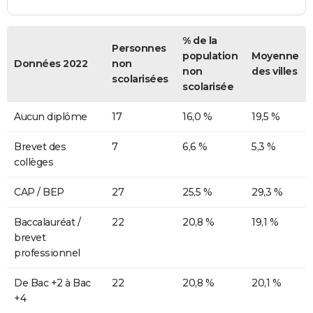
% de la
Personnes
population
Moyenne
Données 2022
non
non
des villes
scolarisées
scolarisée
Aucun diplôme
17
16,0 %
19,5 %
Brevet des
7
6,6 %
5,3 %
collèges
CAP / BEP
27
25,5 %
29,3 %
Baccalauréat /
22
20,8 %
19,1 %
brevet
professionnel
De Bac +2 à Bac
22
20,8 %
20,1 %
+4