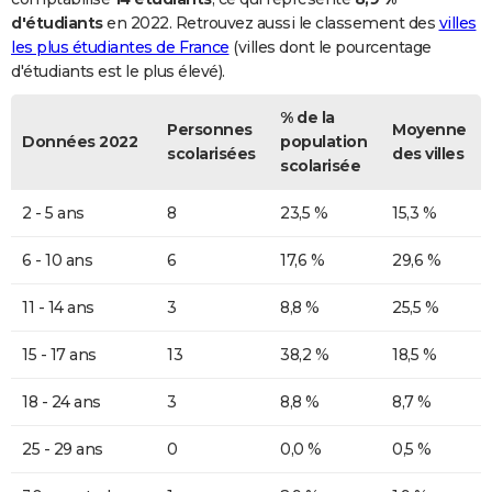
d'étudiants
en 2022. Retrouvez aussi le classement des
villes
les plus étudiantes de France
(villes dont le pourcentage
d'étudiants est le plus élevé).
% de la
Personnes
Moyenne
Données 2022
population
scolarisées
des villes
scolarisée
2 - 5 ans
8
23,5 %
15,3 %
6 - 10 ans
6
17,6 %
29,6 %
11 - 14 ans
3
8,8 %
25,5 %
15 - 17 ans
13
38,2 %
18,5 %
18 - 24 ans
3
8,8 %
8,7 %
25 - 29 ans
0
0,0 %
0,5 %