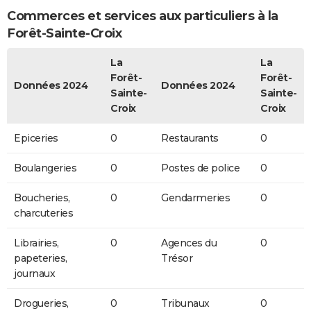
Commerces et services aux particuliers à la
Forêt-Sainte-Croix
La
La
Forêt-
Forêt-
Données 2024
Données 2024
Sainte-
Sainte-
Croix
Croix
Epiceries
0
Restaurants
0
Boulangeries
0
Postes de police
0
Boucheries,
0
Gendarmeries
0
charcuteries
Librairies,
0
Agences du
0
papeteries,
Trésor
journaux
Drogueries,
0
Tribunaux
0