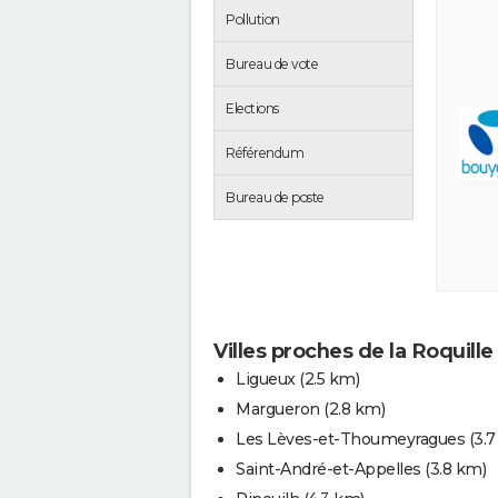
Pollution
Bureau de vote
Elections
Référendum
Bureau de poste
Villes proches de la Roquille
Ligueux
(2.5 km)
Margueron
(2.8 km)
Les Lèves-et-Thoumeyragues
(3.
Saint-André-et-Appelles
(3.8 km)