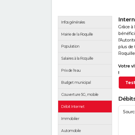
Intern
Infos générales
Grâce à 
bénéfici
Mairie de la Roquille
l'Autor
Population
plus de 
Roquille
Salaires à la Roquille
Votre v
Prix de l'eau
!
Test
Budget municipal
Couverture 5G, mobile
Débits
Débit Internet
Source
Immobilier
Automobile