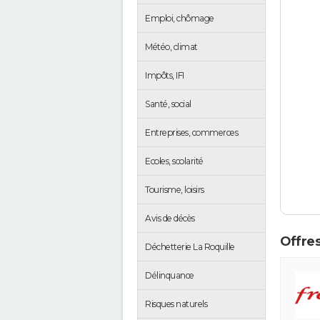
Emploi, chômage
Météo, climat
Impôts, IFI
Santé, social
Entreprises, commerces
Ecoles, scolarité
Tourisme, loisirs
Avis de décès
Offres
Déchetterie La Roquille
Délinquance
Risques naturels