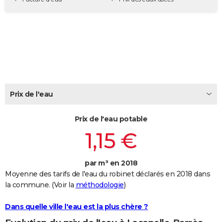
City break
Voyage de noces
Climat
Destinations
Voyage nature
Forum
+
PHOTO
GUIDES D'ACHAT
BONS PLANS
CARTE DE VOEUX
Carte Bonne année
Carte Pâques
Carte de Noël
Carte Saint-Valentin
Carte d'anniversaire
DICTIONNAIRE
Prix de l'eau
Biographies
Expressions
Dictionnaire
Citations
Proverbes
PROGRAMME TV
Prix de l'eau potable
1,15 €
COPAINS D'AVANT
Se connecter
Collèges
Universités
Service militaire
S'inscrire
Lycées
Primaires
Entreprises
Avis de recherche
AVIS DE DÉCÈS
par m³ en 2018
FORUM
Moyenne des tarifs de l'eau du robinet déclarés en 2018 dans
la commune. (Voir la
méthodologie
)
Lifestyle
Sport
Television
Cinema
Bricolage
Culture
Auto
Voyage
Dans quelle ville l'eau est la plus chère ?