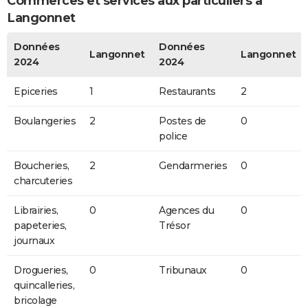
Commerces et services aux particuliers à
Langonnet
Données
Données
Langonnet
Langonnet
2024
2024
Epiceries
1
Restaurants
2
Boulangeries
2
Postes de
0
police
Boucheries,
2
Gendarmeries
0
charcuteries
Librairies,
0
Agences du
0
papeteries,
Trésor
journaux
Drogueries,
0
Tribunaux
0
quincalleries,
bricolage