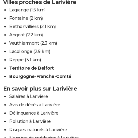
Villes proches de Larivière
Lagrange
(1.5 km)
Fontaine
(2 km)
Bethonvilliers
(2.1 km)
Angeot
(2.2 km)
Vauthiermont
(2.3 km)
Lacollonge
(2.9 km)
Reppe
(3.1 km)
Territoire de Belfort
Bourgogne-Franche-Comté
En savoir plus sur Larivière
Salaires à Larivière
Avis de décès à Larivière
Délinquance à Larivière
Pollution à Larivière
Risques naturels à Larivière
Nombre de médecins à Larivière