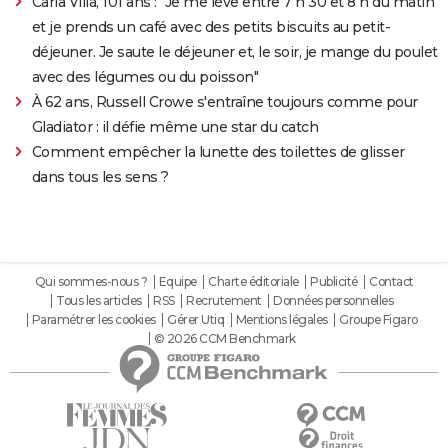
Carla Villa, 101 ans : "Je me lève entre 7 h 30 et 8 h du matin
et je prends un café avec des petits biscuits au petit-
déjeuner. Je saute le déjeuner et, le soir, je mange du poulet
avec des légumes ou du poisson"
À 62 ans, Russell Crowe s'entraîne toujours comme pour
Gladiator : il défie même une star du catch
Comment empêcher la lunette des toilettes de glisser
dans tous les sens ?
Qui sommes-nous ?
Equipe
Charte éditoriale
Publicité
Contact
Tous les articles
RSS
Recrutement
Données personnelles
Paramétrer les cookies
Gérer Utiq
Mentions légales
Groupe Figaro
© 2026 CCM Benchmark