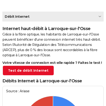
City break
Voyage de noces
Climat
Destinations
Voyage nature
Forum
+
PHOTO
GUIDES D'ACHAT
Débit Internet
BONS PLANS
Internet haut-débit à Larroque-sur-l'Osse
Grâce à la fibre optique, les habitants de Larroque-sur-l'Osse
CARTE DE VOEUX
peuvent bénéficier d'une connexion internet très haut-débit.
Carte Bonne année
Carte Pâques
Carte de Noël
Carte Saint-Valentin
Carte d'anniversaire
DICTIONNAIRE
Selon l'Autorité de Régulation des Télécommunications
(ARCEP), plus de 0 % des locaux sont raccordables à la fibre
Biographies
Expressions
Dictionnaire
Citations
Proverbes
PROGRAMME TV
optique à Larroque-sur-l'Osse.
Votre vitesse de connexion est-elle rapide ? Faites le test !
COPAINS D'AVANT
Test de débit Internet
Se connecter
Collèges
Universités
Service militaire
S'inscrire
Lycées
Primaires
Entreprises
Avis de recherche
AVIS DE DÉCÈS
Débits Internet à Larroque-sur-l'Osse
FORUM
Lifestyle
Sport
Television
Cinema
Bricolage
Culture
Auto
Voyage
Source : Ariase