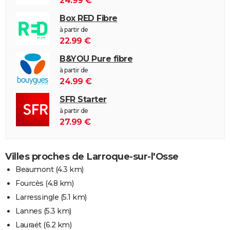
24.99 €
Box RED Fibre
à partir de
22.99 €
B&YOU Pure fibre
à partir de
24.99 €
SFR Starter
à partir de
27.99 €
Villes proches de Larroque-sur-l'Osse
Beaumont
(4.3 km)
Fourcès
(4.8 km)
Larressingle
(5.1 km)
Lannes
(5.3 km)
Lauraët
(6.2 km)