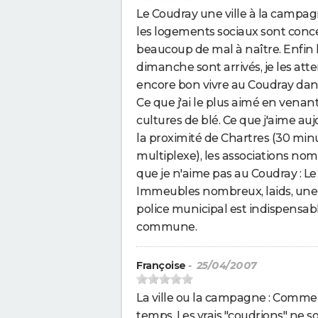
Le Coudray une ville à la campa
les logements sociaux sont conce
beaucoup de mal à naître. Enfin l
dimanche sont arrivés, je les attend
encore bon vivre au Coudray dans 
Ce que j'ai le plus aimé en venant
cultures de blé. Ce que j'aime aujo
la proximité de Chartres (30 minu
multiplexe), les associations no
que je n'aime pas au Coudray : Le 
Immeubles nombreux, laids, une zon
police municipal est indispensabl
commune.
Françoise
- 25/04/2007
La ville ou la campagne : Comme le
temps. Les vrais "coudrions" ne s