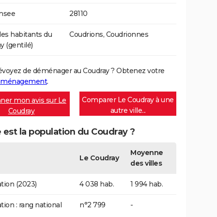
Insee
28110
s habitants du
Coudrions, Coudrionnes
y (gentilé)
évoyez de déménager au Coudray ? Obtenez votre
déménagement
.
Comparer Le Coudray à une
ner mon avis sur Le
autre ville...
Coudray
 est la population du Coudray ?
Moyenne
Le Coudray
des villes
tion (2023)
4 038 hab.
1 994 hab.
tion : rang national
n°2 799
-