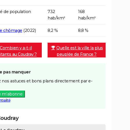
é de population
732
168
hab/km²
hab/km²
de chômage
(2022)
8,2 %
8,8 %
Combien y a-t-il
Quelle est la ville la plus
itants au Coudray ?
peuplée de France ?
e pas manquer
 nos astuces et bons plans directement par e-
e m'abonne
tialité
Coudray