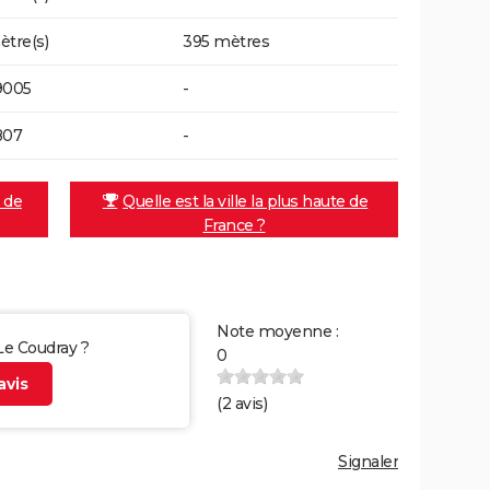
ètre(s)
395 mètres
9005
-
807
-
e de
Quelle est la ville la plus haute de
France ?
Note moyenne :
 Le Coudray ?
0
vis
(
2
avis)
Signaler