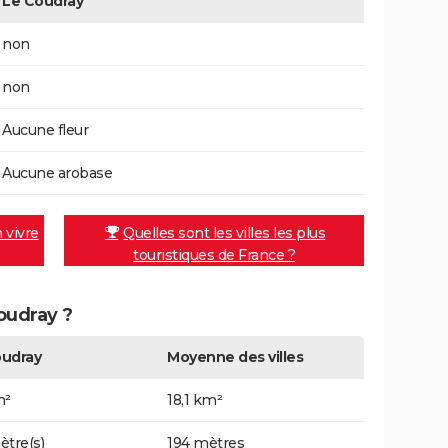
Le Coudray
non
non
Aucune fleur
Aucune arobase
n vivre
Quelles sont les villes les plus
touristiques de France ?
Coudray ?
oudray
Moyenne des villes
m²
18,1 km²
ètre(s)
194 mètres