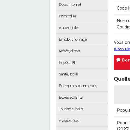
Débit Internet
Code 
Immobilier
Nom de
Coudra
Automobile
Emploi, chômage
Vous pr
devis 
Météo, climat
Don
Impôts, IFI
Santé, social
Quelle
Entreprises, commerces
Ecoles, scolarité
Tourisme, loisirs
Popula
Avis de décès
Popula
(2023)