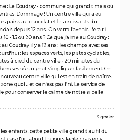
gne : Le Coudray - commune qui grandit mais où
ntrés. Dommage ! Un centre ville qui a eu
es pains au chocolat et les croissants du
ais depuis 12 ans.. On verra l'avenir... fera t il
10 - 15 ou 20 ans ? Ce que j'aime au Coudray :
 au Coudray il y a 12 ans : les champs avec ses
urd'hui : les espaces verts, les pistes cyclables,
tes à pied du centre ville - 20 minutes du
mbreuses où on peut s'impliquer facilement. Ce
nouveau centre ville qui est en train de naître.
e quoi ... et ce n'est pas fini. Le service de
e pour conserver le calme de notre si belle
Signaler
s enfants, cette petite ville grandit au fil du
ont pas d'un abord toujours facile mais en y