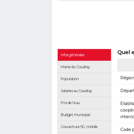
Quel e
Infos générales
Mairie du Coudray
Régio
Population
Dépar
Salaires au Coudray
Prix de l'eau
Etabli
coopér
Budget municipal
inter
Couverture 5G, mobile
Code p