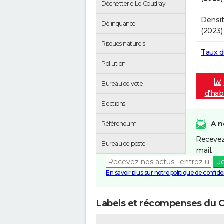
Déchetterie Le Coudray
Densit
Délinquance
(2023)
Risques naturels
Taux 
Pollution
Bureau de vote
d'hab
Elections
A n
Référendum
Recevez
Bureau de poste
mail.
J
En savoir plus sur notre politique de confiden
Labels et récompenses du 