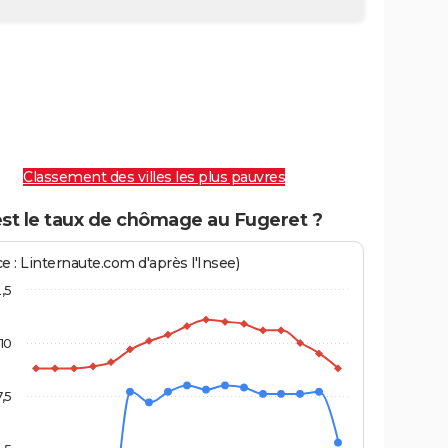
Classement des villes les plus pauvres
est le taux de chômage au Fugeret ?
e : Linternaute.com d'après l'Insee)
2,5
10
7,5