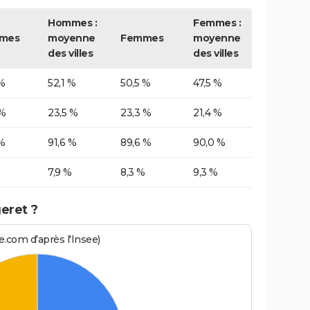
Hommes :
Femmes :
mes
moyenne
Femmes
moyenne
des villes
des villes
%
52,1 %
50,5 %
47,5 %
 %
23,5 %
23,3 %
21,4 %
%
91,6 %
89,6 %
90,0 %
7,9 %
8,3 %
9,3 %
eret ?
.com d'après l'Insee)