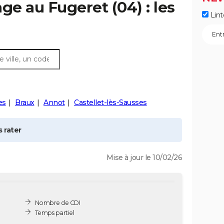
age au
Fugeret
(04) : les
Lint
es
Braux
Annot
Castellet-lès-Sausses
 rater
Mise à jour le 10/02/26
Nombre de CDI
Temps partiel