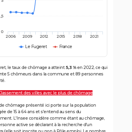
5
,5
0
2006
2009
2012
2015
2018
2021
Le Fugeret
France
et, le taux de chômage a atteint
5,3 %
en 2022, ce qui
nte 5 chômeurs dans la commune et 89 personnes
té.
Classement des villes avec le plus de chômage
de chômage présenté ici porte sur la population
gée de 15 à 64 ans et s'entend au sens du
ment. L'Insee considère comme étant au chômage,
rsonne active se déclarant à la recherche d'un
qu'elle soit inscrite ou non à Pôle emploi. Le nombre