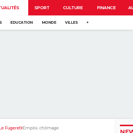
TUALITÉS
SPORT
CULTURE
FINANCE
A
S
EDUCATION
MONDE
VILLES
+
Le Fugeret
Emploi, chômage
NEW