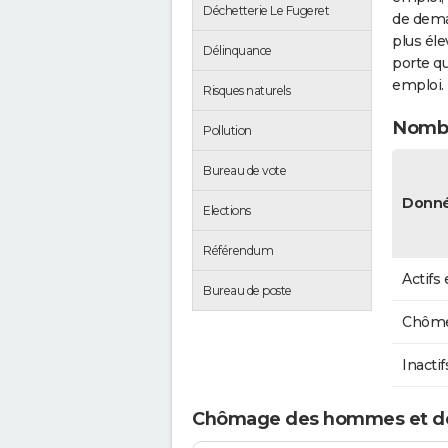
Déchetterie Le Fugeret
de dema
plus éle
Délinquance
porte qu
emploi.
Risques naturels
Nombr
Pollution
Bureau de vote
Donné
Elections
Référendum
Actifs
Bureau de poste
Chôme
Inactif
Chômage des hommes et d