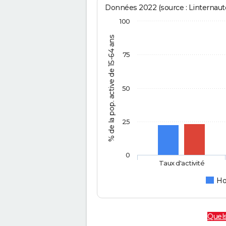
Données 2022 (source : Linternaute
100
% de la pop. active de 15-64 ans
75
50
25
0
Taux d'activité
H
Quels