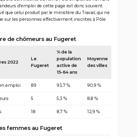
ndeurs d'emploi de cette page est donc souvent
vé que celui produit par le ministère du Travail, qui ne
e sur les personnes effectivement inscrites à Pôle
e de chômeurs au Fugeret
% de la
Le
population
Moyenne
es 2022
Fugeret
active de
des villes
15-64 ans
 en emploi
89
93,7 %
90,9 %
urs
5
5,3 %
8,8 %
s
18
8,7 %
12,9 %
es femmes au Fugeret