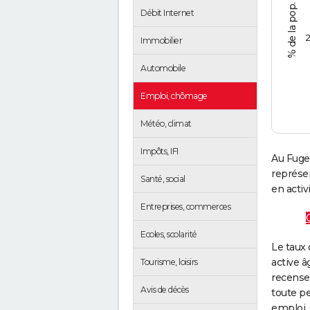
Débit Internet
2
Immobilier
Automobile
Emploi, chômage
Météo, climat
Impôts, IFI
Au Fuger
représe
Santé, social
en activi
Entreprises, commerces
Ecoles, scolarité
Le taux 
active â
Tourisme, loisirs
recense
Avis de décès
toute pe
emploi, 