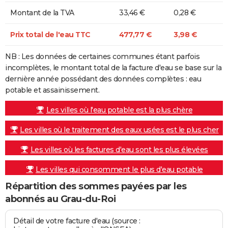
Montant de la TVA
33,46 €
0,28 €
Prix total de l'eau TTC
477,77 €
3,98 €
NB : Les données de certaines communes étant parfois
incomplètes, le montant total de la facture d'eau se base sur la
dernière année possédant des données complètes : eau
potable et assainissement.
Les villes où l'eau potable est la plus chère
Les villes où le traitement des eaux usées est le plus cher
Les villes où les factures d'eau sont les plus élevées
Les villes qui consomment le plus d'eau potable
Répartition des sommes payées par les
abonnés au Grau-du-Roi
Détail de votre facture d'eau (source :