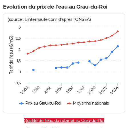
Evolution du prix de l'eau au Grau-du-Roi
(source : Linternaute.com d'après l'ONSEA)
3
Tarif de l'eau (€/m3)
2,5
2
1,5
1
0,5
2016
2014
2024
2012
2022
2010
2020
2008
2018
Prix au Grau-du-Roi
Moyenne nationale
Qualité de l'eau du robinet au Grau-du-Roi