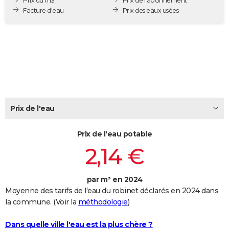
Prix du m3
Prix de l'abonnement
City break
Voyage de noces
Climat
Destinations
Voyage nature
Forum
+
Facture d'eau
Prix des eaux usées
PHOTO
GUIDES D'ACHAT
BONS PLANS
CARTE DE VOEUX
Carte Bonne année
Carte Pâques
Carte de Noël
Carte Saint-Valentin
Carte d'anniversaire
DICTIONNAIRE
Prix de l'eau
Biographies
Expressions
Dictionnaire
Citations
Proverbes
PROGRAMME TV
Prix de l'eau potable
COPAINS D'AVANT
2,14 €
Se connecter
Collèges
Universités
Service militaire
S'inscrire
Lycées
Primaires
Entreprises
Avis de recherche
AVIS DE DÉCÈS
FORUM
par m³ en 2024
Moyenne des tarifs de l'eau du robinet déclarés en 2024 dans
Lifestyle
Sport
Television
Cinema
Bricolage
Culture
Auto
Voyage
la commune. (Voir la
méthodologie
)
Dans quelle ville l'eau est la plus chère ?