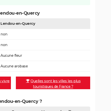
Lendou-en-Quercy
Lendou-en-Quercy
non
non
Aucune fleur
Aucune arobase
n vivre
Quelles sont les villes les plus
touristiques de France ?
 Lendou-en-Quercy ?