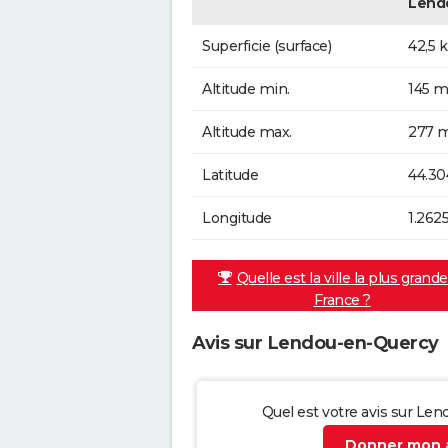
Lend
Superficie (surface)
42,5 
Altitude min.
145 m
Altitude max.
277 m
Latitude
44.30
Longitude
1.262
Quelle est la ville la plus grand
France ?
Avis sur Lendou-en-Quercy
Quel est votre avis sur Le
Donner mon a