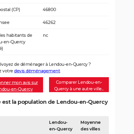
ostal (CP)
46800
Insee
46262
s habitants de
nc
u-en-Quercy
é)
évoyez de déménager à Lendou-en-Quercy ?
 votre
devis déménagement
.
Comparer Lendou-en-
nner mon avis sur
Quercy à une autre ville...
ndou-en-Quercy
e est la population de Lendou-en-Quercy
Lendou-
Moyenne
en-Quercy
des villes