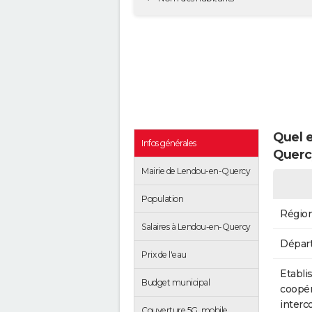
Quel e
Infos générales
Querc
Mairie de Lendou-en-Quercy
Population
Régio
Salaires à Lendou-en-Quercy
Dépar
Prix de l'eau
Etabli
Budget municipal
coopér
inter
Couverture 5G, mobile