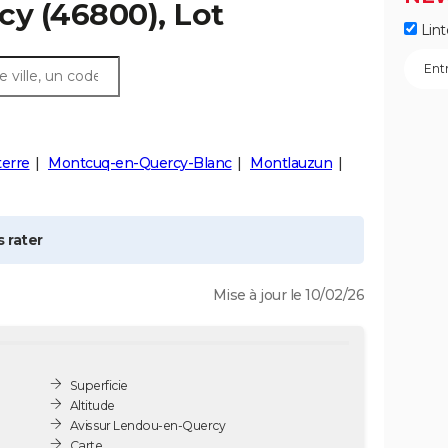
cy
(46800), Lot
Lint
erre
Montcuq-en-Quercy-Blanc
Montlauzun
 rater
Mise à jour le 10/02/26
Superficie
Altitude
Avis sur Lendou-en-Quercy
Carte