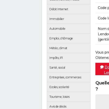
Code p
Débit Internet
Code 
Immobilier
Nom de
Automobile
Lendo
Emploi, chômage
(gentil
Météo, climat
Vous pr
Obtenez
Impôts, IFI
Do
Santé, social
Le
Entreprises, commerces
Quell
Ecoles, scolarité
?
Tourisme, loisirs
Avis de décès