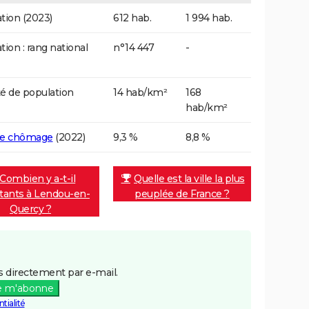
tion (2023)
612 hab.
1 994 hab.
tion : rang national
n°14 447
-
é de population
14 hab/km²
168
hab/km²
de chômage
(2022)
9,3 %
8,8 %
Combien y a-t-il
Quelle est la ville la plus
itants à Lendou-en-
peuplée de France ?
Quercy ?
 directement par e-mail.
e m'abonne
tialité