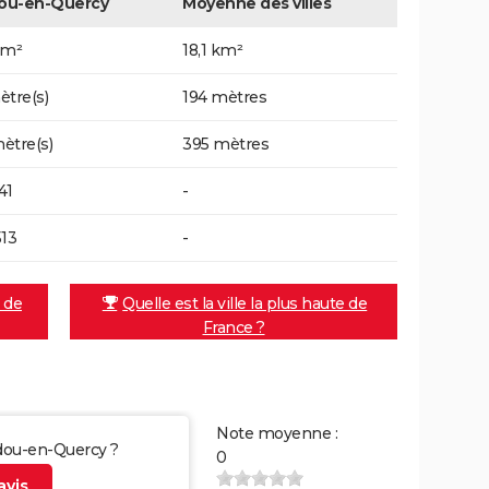
ou-en-Quercy
Moyenne des villes
km²
18,1 km²
ètre(s)
194 mètres
ètre(s)
395 mètres
41
-
513
-
e de
Quelle est la ville la plus haute de
France ?
Note moyenne :
ndou-en-Quercy ?
0
vis