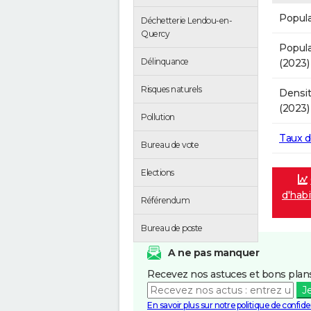
Popula
Déchetterie Lendou-en-
Quercy
Popula
Délinquance
(2023)
Risques naturels
Densit
(2023)
Pollution
Taux 
Bureau de vote
Elections
d'hab
Référendum
Bureau de poste
A ne pas manquer
Recevez nos astuces et bons plans
J
En savoir plus sur notre politique de confiden