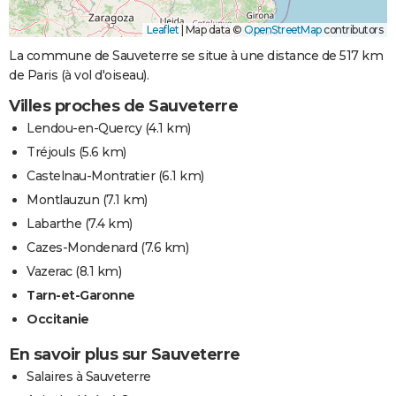
Leaflet
|
Map data ©
OpenStreetMap
contributors
La commune de Sauveterre se situe à une distance de 517 km
de Paris (à vol d'oiseau).
Villes proches de Sauveterre
Lendou-en-Quercy
(4.1 km)
Tréjouls
(5.6 km)
Castelnau-Montratier
(6.1 km)
Montlauzun
(7.1 km)
Labarthe
(7.4 km)
Cazes-Mondenard
(7.6 km)
Vazerac
(8.1 km)
Tarn-et-Garonne
Occitanie
En savoir plus sur Sauveterre
Salaires à Sauveterre