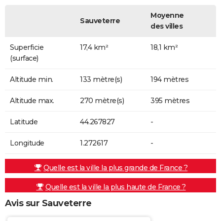
Moyenne
Sauveterre
des villes
Superficie
17,4 km²
18,1 km²
(surface)
Altitude min.
133 mètre(s)
194 mètres
Altitude max.
270 mètre(s)
395 mètres
Latitude
44.267827
-
Longitude
1.272617
-
Quelle est la ville la plus grande de France ?
Quelle est la ville la plus haute de France ?
Avis sur Sauveterre