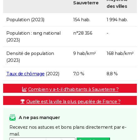
Sauveterre
des villes
Population (2023)
154 hab.
1 994 hab.
Population : rang national
n°28 356
-
(2023)
Densité de population
9 hab/km²
168 hab/km²
(2023)
Taux de chômage
(2022)
7,0 %
8,8 %
Combien y a-t-il d'habitants à Sauveterre ?
Quelle est la ville la plus peuplée de France ?
A ne pas manquer
Recevez nos astuces et bons plans directement par e-
mail.