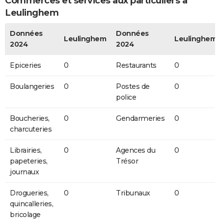
Commerces et services aux particuliers à
Leulinghem
Données
Données
Leulinghem
Leulinghem
2024
2024
Epiceries
0
Restaurants
0
Boulangeries
0
Postes de
0
police
Boucheries,
0
Gendarmeries
0
charcuteries
Librairies,
0
Agences du
0
papeteries,
Trésor
journaux
Drogueries,
0
Tribunaux
0
quincalleries,
bricolage