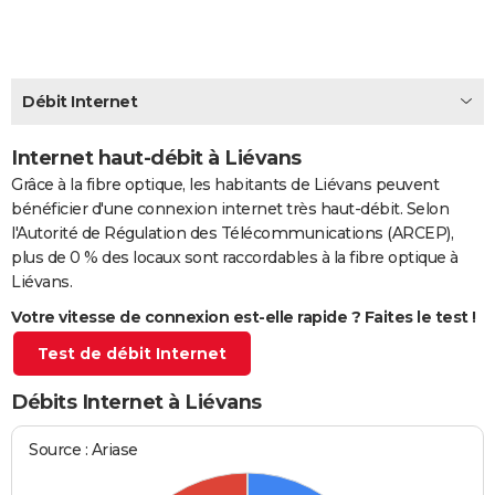
City break
Voyage de noces
Climat
Destinations
Voyage nature
Forum
+
PHOTO
GUIDES D'ACHAT
Débit Internet
BONS PLANS
Internet haut-débit à Liévans
CARTE DE VOEUX
Grâce à la fibre optique, les habitants de Liévans peuvent
Carte Bonne année
Carte Pâques
Carte de Noël
Carte Saint-Valentin
Carte d'anniversaire
DICTIONNAIRE
bénéficier d'une connexion internet très haut-débit. Selon
l'Autorité de Régulation des Télécommunications (ARCEP),
Biographies
Expressions
Dictionnaire
Citations
Proverbes
PROGRAMME TV
plus de 0 % des locaux sont raccordables à la fibre optique à
Liévans.
COPAINS D'AVANT
Votre vitesse de connexion est-elle rapide ? Faites le test !
Se connecter
Collèges
Universités
Service militaire
S'inscrire
Lycées
Primaires
Entreprises
Avis de recherche
AVIS DE DÉCÈS
Test de débit Internet
FORUM
Débits Internet à Liévans
Lifestyle
Sport
Television
Cinema
Bricolage
Culture
Auto
Voyage
Source : Ariase