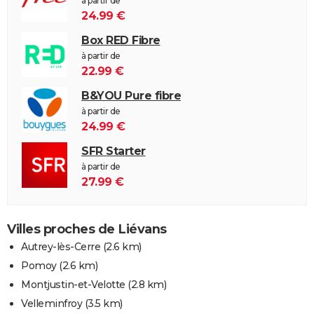
à partir de
24.99 €
Box RED Fibre
à partir de
22.99 €
B&YOU Pure fibre
à partir de
24.99 €
SFR Starter
à partir de
27.99 €
Villes proches de Liévans
Autrey-lès-Cerre
(2.6 km)
Pomoy
(2.6 km)
Montjustin-et-Velotte
(2.8 km)
Velleminfroy
(3.5 km)