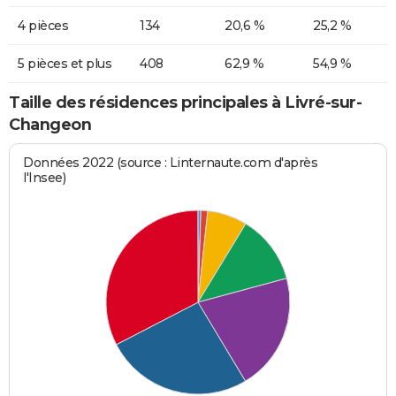
4 pièces
134
20,6 %
25,2 %
5 pièces et plus
408
62,9 %
54,9 %
Taille des résidences principales à Livré-sur-
Changeon
Données 2022 (source : Linternaute.com d'après
l'Insee)