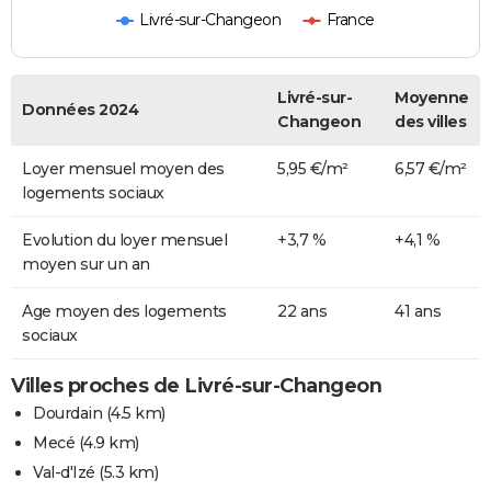
Livré-sur-Changeon
France
Livré-sur-
Moyenne
Données 2024
Changeon
des villes
Loyer mensuel moyen des
5,95 €/m²
6,57 €/m²
logements sociaux
Evolution du loyer mensuel
+3,7 %
+4,1 %
moyen sur un an
Age moyen des logements
22 ans
41 ans
sociaux
Villes proches de Livré-sur-Changeon
Dourdain
(4.5 km)
Mecé
(4.9 km)
Val-d'Izé
(5.3 km)