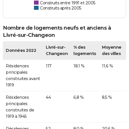
Construits entre 1991 et 2005
Construits après 2005
Nombre de logements neufs et anciens à
Livré-sur-Changeon
Livré-sur-
% des
Moyenne
Données 2022
Changeon
logements
des villes
Résidences
117
18,1 %
11,6 %
principales
construites avant
1919
Résidences
44
6,8 %
8,5 %
principales
construites de
1919 à 1945
Résidences
52
8,0 %
20,6 %