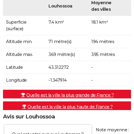
Moyenne
Louhossoa
des villes
Superficie
7,4 km²
18,1 km²
(surface)
Altitude min.
71 mètre(s)
194 mètres
Altitude max.
369 mètre(s)
395 mètres
Latitude
43.312272
-
Longitude
-1.347914
-
Quelle est la ville la plus grande de France ?
Quelle est la ville la plus haute de France ?
Avis sur Louhossoa
Note moyenne :