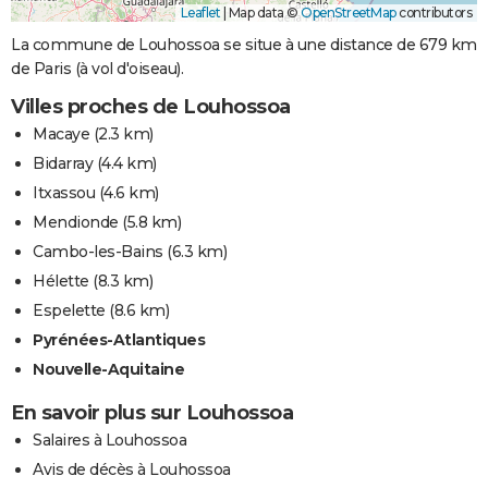
Leaflet
|
Map data ©
OpenStreetMap
contributors
La commune de Louhossoa se situe à une distance de 679 km
de Paris (à vol d'oiseau).
Villes proches de Louhossoa
Macaye
(2.3 km)
Bidarray
(4.4 km)
Itxassou
(4.6 km)
Mendionde
(5.8 km)
Cambo-les-Bains
(6.3 km)
Hélette
(8.3 km)
Espelette
(8.6 km)
Pyrénées-Atlantiques
Nouvelle-Aquitaine
En savoir plus sur Louhossoa
Salaires à Louhossoa
Avis de décès à Louhossoa