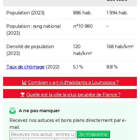
Population (2023)
886 hab.
1 994 hab.
Population : rang national
n°10 980
-
(2023)
Densité de population
120
168 hab/km²
(2023)
hab/km²
Taux de chômage
(2022)
5,1 %
8,8 %
Combien y a-t-il d'habitants à Louhossoa ?
Quelle est la ville la plus peuplée de France ?
A ne pas manquer
Recevez nos astuces et bons plans directement par e-
mail.
Je m'abonne