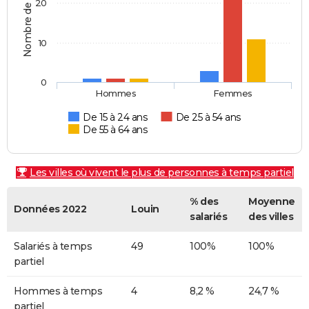
Nombre de personnes
20
10
0
Hommes
Femmes
De 15 à 24 ans
De 25 à 54 ans
De 55 à 64 ans
Les villes où vivent le plus de personnes à temps partiel
% des
Moyenne
Données 2022
Louin
salariés
des villes
Salariés à temps
49
100%
100%
partiel
Hommes à temps
4
8,2 %
24,7 %
partiel