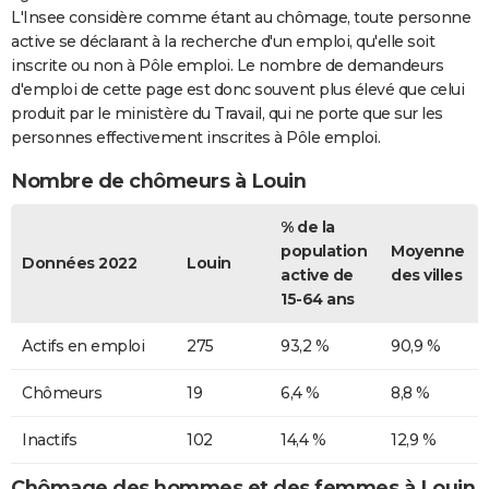
L'Insee considère comme étant au chômage, toute personne
active se déclarant à la recherche d'un emploi, qu'elle soit
inscrite ou non à Pôle emploi. Le nombre de demandeurs
d'emploi de cette page est donc souvent plus élevé que celui
produit par le ministère du Travail, qui ne porte que sur les
personnes effectivement inscrites à Pôle emploi.
Nombre de chômeurs à Louin
% de la
population
Moyenne
Données 2022
Louin
active de
des villes
15-64 ans
Actifs en emploi
275
93,2 %
90,9 %
Chômeurs
19
6,4 %
8,8 %
Inactifs
102
14,4 %
12,9 %
Chômage des hommes et des femmes à Louin