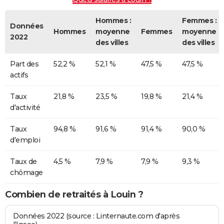
Hommes :
Femmes :
Données
Hommes
moyenne
Femmes
moyenne
2022
des villes
des villes
Part des
52,2 %
52,1 %
47,5 %
47,5 %
actifs
Taux
21,8 %
23,5 %
19,8 %
21,4 %
d'activité
Taux
94,8 %
91,6 %
91,4 %
90,0 %
d'emploi
Taux de
4,5 %
7,9 %
7,9 %
9,3 %
chômage
Combien de retraités à Louin ?
Données 2022 (source : Linternaute.com d'après