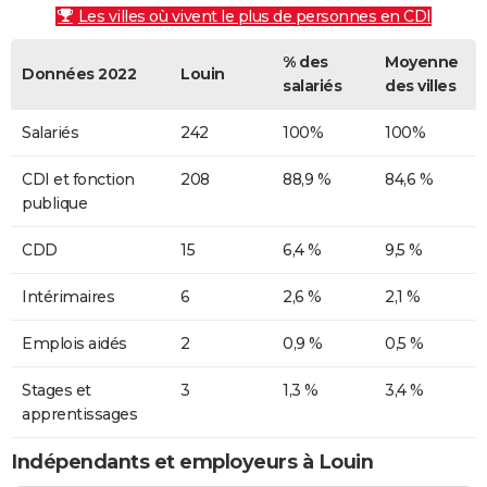
Les villes où vivent le plus de personnes en CDI
% des
Moyenne
Données 2022
Louin
salariés
des villes
Salariés
242
100%
100%
CDI et fonction
208
88,9 %
84,6 %
publique
CDD
15
6,4 %
9,5 %
Intérimaires
6
2,6 %
2,1 %
Emplois aidés
2
0,9 %
0,5 %
Stages et
3
1,3 %
3,4 %
apprentissages
Indépendants et employeurs à Louin