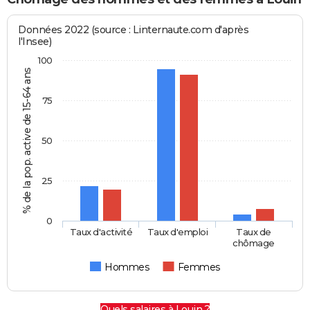
Données 2022 (source : Linternaute.com d'après
l'Insee)
100
% de la pop. active de 15-64 ans
75
50
25
0
Taux d'activité
Taux d'emploi
Taux de
chômage
Hommes
Femmes
Quels salaires à Louin ?