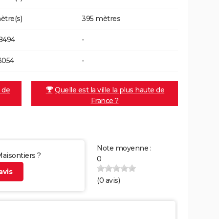
ètre(s)
395 mètres
8494
-
3054
-
e de
Quelle est la ville la plus haute de
France ?
Note moyenne :
Maisontiers ?
0
vis
(
0
avis)