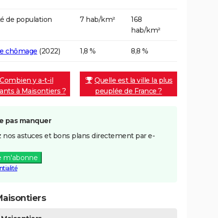
é de population
7 hab/km²
168
hab/km²
de chômage
(2022)
1,8 %
8,8 %
Combien y a-t-il
Quelle est la ville la plus
tants à Maisontiers ?
peuplée de France ?
e pas manquer
 nos astuces et bons plans directement par e-
e m'abonne
tialité
aisontiers