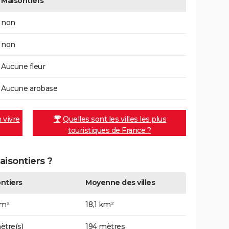
Maisontiers
non
non
Aucune fleur
Aucune arobase
n vivre
Quelles sont les villes les plus
touristiques de France ?
aisontiers ?
ntiers
Moyenne des villes
km²
18,1 km²
ètre(s)
194 mètres