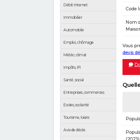
Débit Internet
Code 
Immobilier
Nom de
Maison
Automobile
Emploi, chômage
Vous pr
devis 
Météo, climat
Do
Impôts, IFI
Santé, social
Quelle
Entreprises, commerces
Ecoles, scolarité
Tourisme, loisirs
Popula
Avis de décès
Popula
(2023)