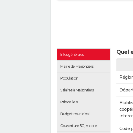
Quel e
Infos générales
Mairie de Maisontiers
Régio
Population
Dépar
Salaires à Maisontiers
Prix de l'eau
Etabli
coopér
Budget municipal
inter
Couverture 5G, mobile
Code p