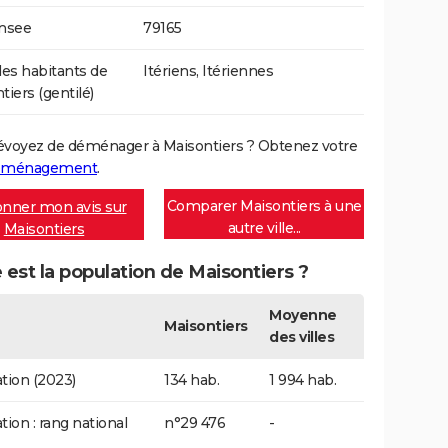
Insee
79165
s habitants de
Itériens, Itériennes
tiers (gentilé)
évoyez de déménager à Maisontiers ? Obtenez votre
déménagement
.
Comparer Maisontiers à une
nner mon avis sur
autre ville...
Maisontiers
 est la population de Maisontiers ?
Moyenne
Maisontiers
des villes
tion (2023)
134 hab.
1 994 hab.
tion : rang national
n°29 476
-