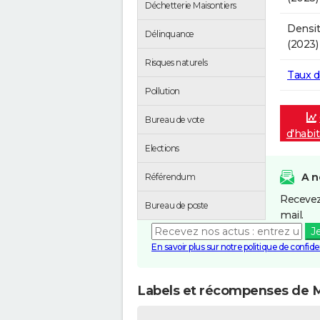
Déchetterie Maisontiers
Densit
Délinquance
(2023)
Risques naturels
Taux 
Pollution
Bureau de vote
d'habi
Elections
A n
Référendum
Recevez
Bureau de poste
mail.
J
En savoir plus sur notre politique de confiden
Labels et récompenses de M