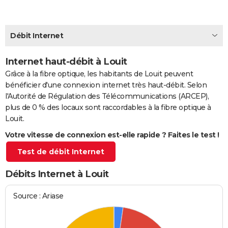
City break
Voyage de noces
Climat
Destinations
Voyage nature
Forum
+
PHOTO
GUIDES D'ACHAT
Débit Internet
BONS PLANS
Internet haut-débit à Louit
Grâce à la fibre optique, les habitants de Louit peuvent
CARTE DE VOEUX
bénéficier d'une connexion internet très haut-débit. Selon
Carte Bonne année
Carte Pâques
Carte de Noël
Carte Saint-Valentin
Carte d'anniversaire
DICTIONNAIRE
l'Autorité de Régulation des Télécommunications (ARCEP),
plus de 0 % des locaux sont raccordables à la fibre optique à
Biographies
Expressions
Dictionnaire
Citations
Proverbes
PROGRAMME TV
Louit.
Votre vitesse de connexion est-elle rapide ? Faites le test !
COPAINS D'AVANT
Test de débit Internet
Se connecter
Collèges
Universités
Service militaire
S'inscrire
Lycées
Primaires
Entreprises
Avis de recherche
AVIS DE DÉCÈS
Débits Internet à Louit
FORUM
Lifestyle
Sport
Television
Cinema
Bricolage
Culture
Auto
Voyage
Source : Ariase