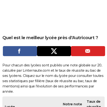
City break
Voyage de noces
Climat
Destinations
Voyage nature
Forum
+
PHOTO
GUIDES D'ACHAT
BONS PLANS
CARTE DE VOEUX
Quel est le meilleur lycée près d'Autricourt ?
Carte Bonne année
Carte Pâques
Carte de Noël
Carte Saint-Valentin
Carte d'anniversaire
DICTIONNAIRE
Biographies
Expressions
Dictionnaire
Citations
Proverbes
PROGRAMME TV
COPAINS D'AVANT
Pour chacun des lycées sont publiés une note globale sur 20,
calculée par Linternaute.com et le taux de réussite au bac de
Se connecter
Collèges
Universités
Service militaire
S'inscrire
Lycées
Primaires
Entreprises
Avis de recherche
AVIS DE DÉCÈS
ses lycéens. Cliquez sur le nom du lycée pour consulter toutes
ses statistiques par fillière (taux de réussite au bac, taux de
FORUM
mentions) ainsi que l'évolution de ses performances par
année.
Lifestyle
Sport
Television
Cinema
Bricolage
Culture
Auto
Voyage
Taux de
Notre note
Lycée
réussite