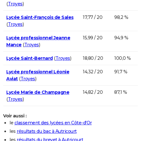
(
Troyes
)
Lycée Saint-François de Sales
17,77 / 20
98,2 %
(
Troyes
)
Lycée professionnel Jeanne
15,99 / 20
94,9 %
Mance
(
Troyes
)
Lycée Saint-Bernard
(
Troyes
)
18,80 / 20
100,0 %
Lycée professionnel Léonie
14,32 / 20
91,7 %
Aviat
(
Troyes
)
Lycée Marie de Champagne
14,82 / 20
87,1 %
(
Troyes
)
Voir aussi :
le
classement des lycées en Côte-d'Or
les
résultats du bac à Autricourt
les
résultats du brevet à Autricourt