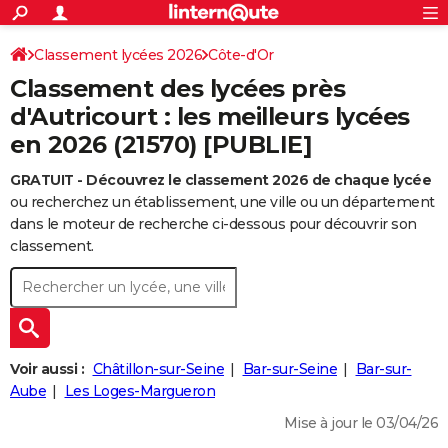
ACTUALITÉS
Connexion
S'inscrire
Classement lycées 2026
Côte-d'Or
Rechercher
Société
Education
Villes
Politique
Faits Divers
Monde
+
SPORT
Classement des lycées près
Football
Cyclisme
Forum
Coupe du monde 2026
Tennis
Rugby
CULTURE
d'Autricourt : les meilleurs lycées
en 2026 (21570) [PUBLIE]
TNT
Cinéma
Musique
Programme TV
Streaming
Sorties cinéma
+
FINANCE
GRATUIT - Découvrez le classement 2026 de chaque lycée
Impôts
Immobilier
Banque
Crédit
Retraite
Epargne
Risques naturels par ville
Assurance
AUTO
ou recherchez un établissement, une ville ou un département
Réserver un essai
Berlines
Forum auto
Essais
Citadines
SUV
+
dans le moteur de recherche ci-dessous pour découvrir son
HIGH-TECH
classement.
Meilleur smartphone
Ordinateurs
Guide high-tech
Mobiles
Internet
Jeux vidéo
+
BRICOLAGE
Aménagement intérieur
Cuisine
Jardinage
+
Forum
Extérieur
Salle de bains
Rangement
WEEK-END
Escapades
Expositions
Week-end nature
Guides de France
Patrimoine
Musées
+
LIFESTYLE
Voir aussi :
Châtillon-sur-Seine
Bar-sur-Seine
Bar-sur-
Bien-être
Mode
+
Art de vivre
Loisirs
Modes de vie
Aube
Les Loges-Margueron
SANTE
Mise à jour le 03/04/26
Guide de la santé
Médicaments
+
Alimentation
Maladies
Sommeil
VOYAGE