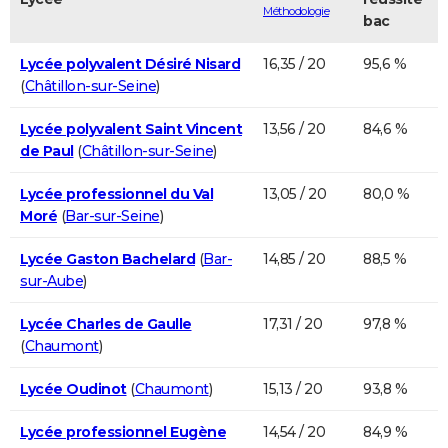
Méthodologie
bac
Lycée polyvalent Désiré Nisard
16,35 / 20
95,6 %
(
Châtillon-sur-Seine
)
Lycée polyvalent Saint Vincent
13,56 / 20
84,6 %
de Paul
(
Châtillon-sur-Seine
)
Lycée professionnel du Val
13,05 / 20
80,0 %
Moré
(
Bar-sur-Seine
)
Lycée Gaston Bachelard
(
Bar-
14,85 / 20
88,5 %
sur-Aube
)
Lycée Charles de Gaulle
17,31 / 20
97,8 %
(
Chaumont
)
Lycée Oudinot
(
Chaumont
)
15,13 / 20
93,8 %
Lycée professionnel Eugène
14,54 / 20
84,9 %