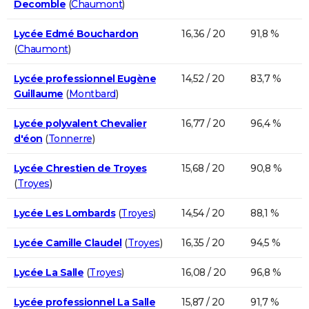
Decomble
(
Chaumont
)
Lycée Edmé Bouchardon
16,36 / 20
91,8 %
(
Chaumont
)
Lycée professionnel Eugène
14,52 / 20
83,7 %
Guillaume
(
Montbard
)
Lycée polyvalent Chevalier
16,77 / 20
96,4 %
d'éon
(
Tonnerre
)
Lycée Chrestien de Troyes
15,68 / 20
90,8 %
(
Troyes
)
Lycée Les Lombards
(
Troyes
)
14,54 / 20
88,1 %
Lycée Camille Claudel
(
Troyes
)
16,35 / 20
94,5 %
Lycée La Salle
(
Troyes
)
16,08 / 20
96,8 %
Lycée professionnel La Salle
15,87 / 20
91,7 %