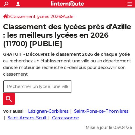
ACTUALITÉS
Connexion
S'inscrire
Classement lycées 2026
Aude
Rechercher
Société
Education
Villes
Politique
Faits Divers
Monde
+
SPORT
Classement des lycées près d'Azille
Football
Cyclisme
Forum
Coupe du monde 2026
Tennis
Rugby
CULTURE
: les meilleurs lycées en 2026
(11700) [PUBLIE]
TNT
Cinéma
Musique
Programme TV
Streaming
Sorties cinéma
+
FINANCE
GRATUIT - Découvrez le classement 2026 de chaque lycée
Impôts
Immobilier
Banque
Crédit
Retraite
Epargne
Risques naturels par ville
Assurance
AUTO
ou recherchez un établissement, une ville ou un département
Réserver un essai
Berlines
Forum auto
Essais
Citadines
SUV
+
dans le moteur de recherche ci-dessous pour découvrir son
HIGH-TECH
classement.
Meilleur smartphone
Ordinateurs
Guide high-tech
Mobiles
Internet
Jeux vidéo
+
BRICOLAGE
Aménagement intérieur
Cuisine
Jardinage
+
Forum
Extérieur
Salle de bains
Rangement
WEEK-END
Escapades
Expositions
Week-end nature
Guides de France
Patrimoine
Musées
+
LIFESTYLE
Voir aussi :
Lézignan-Corbières
Saint-Pons-de-Thomières
Bien-être
Mode
+
Art de vivre
Loisirs
Modes de vie
Saint-Amans-Soult
Carcassonne
SANTE
Mise à jour le 03/04/26
Guide de la santé
Médicaments
+
Alimentation
Maladies
Sommeil
VOYAGE