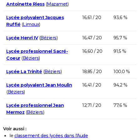
Antoinette Riess
(
Mazamet
)
Lycée polyvalent Jacques
16,61 / 20
93,6 %
Ruffié
(
Limoux
)
Lycée Henri IV
(
Béziers
)
16,47 / 20
95,7 %
Lycée professionnel Sacré-
16,60 / 20
91,5 %
Coeur
(
Béziers
)
Lycée La Trinité
(
Béziers
)
18,85 / 20
100,0 %
Lycée polyvalent Jean Moulin
16,41 / 20
94,2 %
(
Béziers
)
Lycée professionnel Jean
12,71 / 20
77,6 %
Mermoz
(
Béziers
)
Voir aussi :
le
classement des lycées dans l'Aude