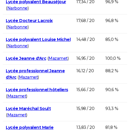
Lycée polyvalent Beauséjour
17,34 / 20
96,9 %
(
Narbonne
)
Lycée Docteur Lacroix
17,68 / 20
96,8 %
(
Narbonne
)
Lycée polyvalent Louise Michel
14,48 / 20
85,0 %
(
Narbonne
)
Lycée Jeanne d'Arc
(
Mazamet
)
16,95 / 20
100,0 %
Lycée professionnel Jeanne
16,12 / 20
88,2 %
d'Arc
(
Mazamet
)
Lycée professionnel hôteliers
15,66 / 20
90,6 %
(
Mazamet
)
Lycée Maréchal Soult
15,98 / 20
93,3 %
(
Mazamet
)
Lycée polyvalent Marie
13,83 / 20
81,8 %