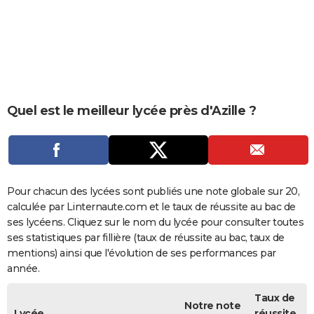
City break
Voyage de noces
Climat
Destinations
Voyage nature
Forum
+
PHOTO
GUIDES D'ACHAT
BONS PLANS
CARTE DE VOEUX
Quel est le meilleur lycée près d'Azille ?
Carte Bonne année
Carte Pâques
Carte de Noël
Carte Saint-Valentin
Carte d'anniversaire
DICTIONNAIRE
Biographies
Expressions
Dictionnaire
Citations
Proverbes
PROGRAMME TV
COPAINS D'AVANT
Pour chacun des lycées sont publiés une note globale sur 20,
calculée par Linternaute.com et le taux de réussite au bac de
Se connecter
Collèges
Universités
Service militaire
S'inscrire
Lycées
Primaires
Entreprises
Avis de recherche
AVIS DE DÉCÈS
ses lycéens. Cliquez sur le nom du lycée pour consulter toutes
ses statistiques par fillière (taux de réussite au bac, taux de
FORUM
mentions) ainsi que l'évolution de ses performances par
année.
Lifestyle
Sport
Television
Cinema
Bricolage
Culture
Auto
Voyage
Taux de
Notre note
Lycée
réussite