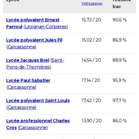
Méthodologie
bac
Lycée polyvalent Ernest
15,72 / 20
90,6 %
Ferroul
(
Lézignan-Corbières
)
Lycée polyvalent Jules Fil
15,02 / 20
86,9 %
(
Carcassonne
)
Lycée Jacques Brel
(
Saint-
14,54 / 20
88,9 %
Pons-de-Thomières
)
Lycée Paul Sabatier
17,14 / 20
95,9 %
(
Carcassonne
)
Lycée polyvalent Saint Louis
17,42 / 20
97,7 %
(
Carcassonne
)
Lycée professionnel Charles
13,90 / 20
86,0 %
Cros
(
Carcassonne
)