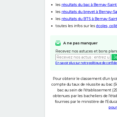
les
résultats du bac à Bernay-Sain
les
résultats du brevet à Bernay-S
les
résultats du BTS à Bernay-Sain
toutes les infos sur les
écoles, col
A ne pas manquer
Recevez nos astuces et bons plans
J
En savoir plus sur notre politique de confiden
Pour obtenir le classement d'un lycé
compte du taux de réussite au bac (50
bac au sein de l'établissement (25
obtenues par les bacheliers de l'éta
fournies par le ministère de l'Educa
pour