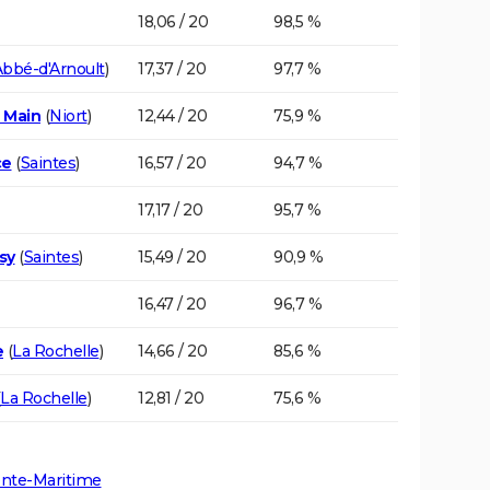
18,06 / 20
98,5 %
Abbé-d'Arnoult
)
17,37 / 20
97,7 %
 Main
(
Niort
)
12,44 / 20
75,9 %
ce
(
Saintes
)
16,57 / 20
94,7 %
17,17 / 20
95,7 %
sy
(
Saintes
)
15,49 / 20
90,9 %
16,47 / 20
96,7 %
e
(
La Rochelle
)
14,66 / 20
85,6 %
La Rochelle
)
12,81 / 20
75,6 %
ente-Maritime