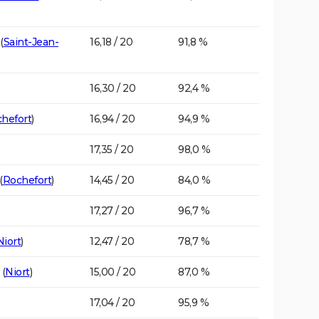
(
Saint-Jean-
16,18 / 20
91,8 %
16,30 / 20
92,4 %
hefort
)
16,94 / 20
94,9 %
17,35 / 20
98,0 %
(
Rochefort
)
14,45 / 20
84,0 %
17,27 / 20
96,7 %
Niort
)
12,47 / 20
78,7 %
(
Niort
)
15,00 / 20
87,0 %
17,04 / 20
95,9 %