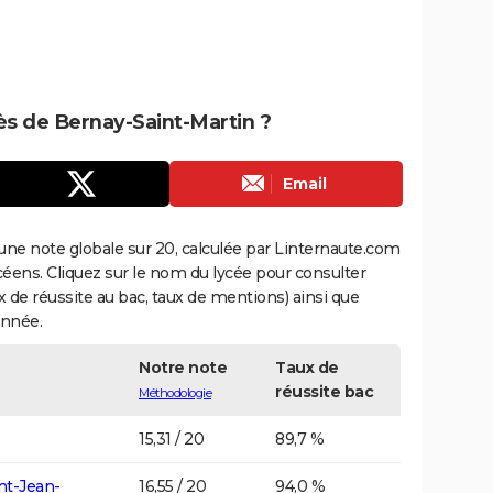
rès de Bernay-Saint-Martin ?
Email
une note globale sur 20, calculée par Linternaute.com
ycéens. Cliquez sur le nom du lycée pour consulter
aux de réussite au bac, taux de mentions) ainsi que
année.
Notre note
Taux de
réussite bac
Méthodologie
15,31 / 20
89,7 %
nt-Jean-
16,55 / 20
94,0 %