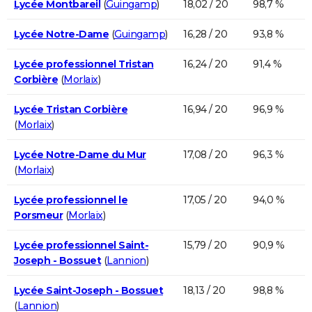
Lycée Montbareil
(
Guingamp
)
18,02 / 20
98,7 %
Lycée Notre-Dame
(
Guingamp
)
16,28 / 20
93,8 %
Lycée professionnel Tristan
16,24 / 20
91,4 %
Corbière
(
Morlaix
)
Lycée Tristan Corbière
16,94 / 20
96,9 %
(
Morlaix
)
Lycée Notre-Dame du Mur
17,08 / 20
96,3 %
(
Morlaix
)
Lycée professionnel le
17,05 / 20
94,0 %
Porsmeur
(
Morlaix
)
Lycée professionnel Saint-
15,79 / 20
90,9 %
Joseph - Bossuet
(
Lannion
)
Lycée Saint-Joseph - Bossuet
18,13 / 20
98,8 %
(
Lannion
)