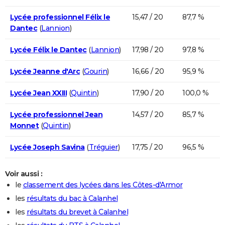
Lycée professionnel Félix le
15,47 / 20
87,7 %
Dantec
(
Lannion
)
Lycée Félix le Dantec
(
Lannion
)
17,98 / 20
97,8 %
Lycée Jeanne d'Arc
(
Gourin
)
16,66 / 20
95,9 %
Lycée Jean XXIII
(
Quintin
)
17,90 / 20
100,0 %
Lycée professionnel Jean
14,57 / 20
85,7 %
Monnet
(
Quintin
)
Lycée Joseph Savina
(
Tréguier
)
17,75 / 20
96,5 %
Voir aussi :
le
classement des lycées dans les Côtes-d'Armor
les
résultats du bac à Calanhel
les
résultats du brevet à Calanhel