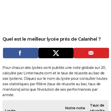
City break
Voyage de noces
Climat
Destinations
Voyage nature
Forum
+
PHOTO
GUIDES D'ACHAT
BONS PLANS
CARTE DE VOEUX
Quel est le meilleur lycée près de Calanhel ?
Carte Bonne année
Carte Pâques
Carte de Noël
Carte Saint-Valentin
Carte d'anniversaire
DICTIONNAIRE
Biographies
Expressions
Dictionnaire
Citations
Proverbes
PROGRAMME TV
COPAINS D'AVANT
Pour chacun des lycées sont publiés une note globale sur 20,
calculée par Linternaute.com et le taux de réussite au bac de
Se connecter
Collèges
Universités
Service militaire
S'inscrire
Lycées
Primaires
Entreprises
Avis de recherche
AVIS DE DÉCÈS
ses lycéens. Cliquez sur le nom du lycée pour consulter toutes
ses statistiques par fillière (taux de réussite au bac, taux de
FORUM
mentions) ainsi que l'évolution de ses performances par
année.
Lifestyle
Sport
Television
Cinema
Bricolage
Culture
Auto
Voyage
Taux de
Notre note
Lycée
réussite