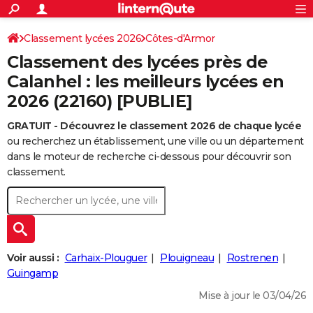
ACTUALITÉS
Connexion
S'inscrire
Classement lycées 2026
Côtes-d'Armor
Rechercher
Société
Education
Villes
Politique
Faits Divers
Monde
+
SPORT
Classement des lycées près de
Football
Cyclisme
Forum
Coupe du monde 2026
Tennis
Rugby
CULTURE
Calanhel : les meilleurs lycées en
2026 (22160) [PUBLIE]
TNT
Cinéma
Musique
Programme TV
Streaming
Sorties cinéma
+
FINANCE
GRATUIT - Découvrez le classement 2026 de chaque lycée
Impôts
Immobilier
Banque
Crédit
Retraite
Epargne
Risques naturels par ville
Assurance
AUTO
ou recherchez un établissement, une ville ou un département
Réserver un essai
Berlines
Forum auto
Essais
Citadines
SUV
+
dans le moteur de recherche ci-dessous pour découvrir son
HIGH-TECH
classement.
Meilleur smartphone
Ordinateurs
Guide high-tech
Mobiles
Internet
Jeux vidéo
+
BRICOLAGE
Aménagement intérieur
Cuisine
Jardinage
+
Forum
Extérieur
Salle de bains
Rangement
WEEK-END
Escapades
Expositions
Week-end nature
Guides de France
Patrimoine
Musées
+
LIFESTYLE
Voir aussi :
Carhaix-Plouguer
Plouigneau
Rostrenen
Bien-être
Mode
+
Art de vivre
Loisirs
Modes de vie
Guingamp
SANTE
Mise à jour le 03/04/26
Guide de la santé
Médicaments
+
Alimentation
Maladies
Sommeil
VOYAGE