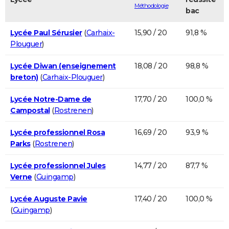
Méthodologie
bac
Lycée Paul Sérusier
(
Carhaix-
15,90 / 20
91,8 %
Plouguer
)
Lycée Diwan (enseignement
18,08 / 20
98,8 %
breton)
(
Carhaix-Plouguer
)
Lycée Notre-Dame de
17,70 / 20
100,0 %
Campostal
(
Rostrenen
)
Lycée professionnel Rosa
16,69 / 20
93,9 %
Parks
(
Rostrenen
)
Lycée professionnel Jules
14,77 / 20
87,7 %
Verne
(
Guingamp
)
Lycée Auguste Pavie
17,40 / 20
100,0 %
(
Guingamp
)