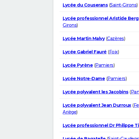
Lycée du Couserans
(
Saint-Girons
)
Lycée professionnel Aristide Ber
Girons
)
Lycée Martin Malvy
(
Cazères
)
Lycée Gabriel Fauré
(
Foix
)
Lycée Pyrène
(
Pamiers
)
Lycée Notre-Dame
(
Pamiers
)
Lycée polyvalent les Jacobins
(
Pam
Lycée polyvalent Jean Durroux
(
Fe
Ariège
)
Lycée professionnel Dr Philippe Ti
Lycée de Bagatelle
(
Saint-Gauden