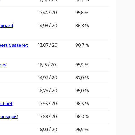
17,44 / 20
95,8 %
cquard
14,98 / 20
86,8 %
bert Casteret
13,07 / 20
80,7 %
ens
)
16,15 / 20
95,9 %
14,97 / 20
87,0 %
16,76 / 20
95,0 %
staret
)
17,96 / 20
98,6 %
Lauragais
)
17,68 / 20
98,0 %
16,99 / 20
95,9 %