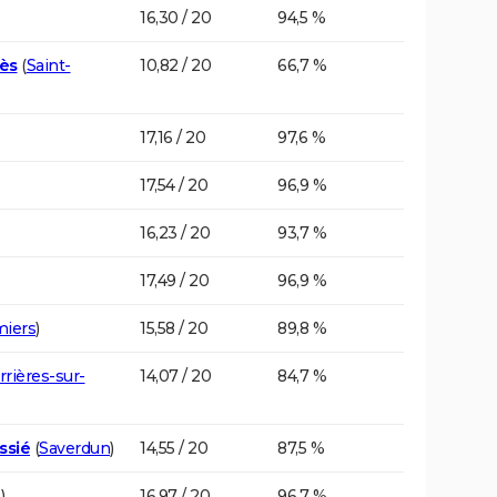
16,30 / 20
94,5 %
gès
(
Saint-
10,82 / 20
66,7 %
17,16 / 20
97,6 %
17,54 / 20
96,9 %
16,23 / 20
93,7 %
17,49 / 20
96,9 %
iers
)
15,58 / 20
89,8 %
rrières-sur-
14,07 / 20
84,7 %
ssié
(
Saverdun
)
14,55 / 20
87,5 %
s
)
16,97 / 20
96,7 %