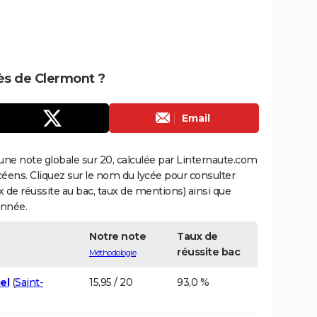
rès de Clermont ?
Email
une note globale sur 20, calculée par Linternaute.com
ycéens. Cliquez sur le nom du lycée pour consulter
aux de réussite au bac, taux de mentions) ainsi que
année.
Notre note
Taux de
réussite bac
Méthodologie
el
(
Saint-
15,95 / 20
93,0 %