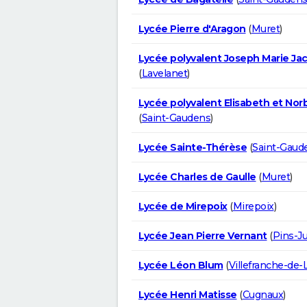
Lycée Pierre d'Aragon
(
Muret
)
Lycée polyvalent Joseph Marie Ja
(
Lavelanet
)
Lycée polyvalent Elisabeth et Nor
(
Saint-Gaudens
)
Lycée Sainte-Thérèse
(
Saint-Gaud
Lycée Charles de Gaulle
(
Muret
)
Lycée de Mirepoix
(
Mirepoix
)
Lycée Jean Pierre Vernant
(
Pins-Ju
Lycée Léon Blum
(
Villefranche-de-
Lycée Henri Matisse
(
Cugnaux
)