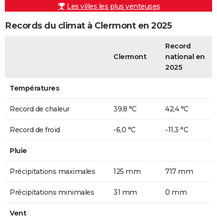
Les villes les plus venteuses
Records du climat à Clermont en 2025
Record
Clermont
national en
2025
Températures
Record de chaleur
39,8 °C
42,4 °C
Record de froid
-6,0 °C
-11,3 °C
Pluie
Précipitations maximales
125 mm
717 mm
Précipitations minimales
31 mm
0 mm
Vent