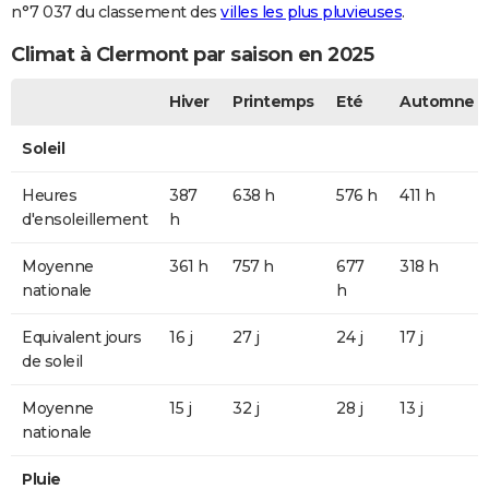
n°7 037 du classement des
villes les plus pluvieuses
.
Climat à Clermont par saison en 2025
Hiver
Printemps
Eté
Automne
Soleil
Heures
387
638 h
576 h
411 h
d'ensoleillement
h
Moyenne
361 h
757 h
677
318 h
nationale
h
Equivalent jours
16 j
27 j
24 j
17 j
de soleil
Moyenne
15 j
32 j
28 j
13 j
nationale
Pluie