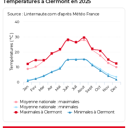
Températures à Clermont en 2025
Source : Linternaute.com d'après Météo France
40
Températures ( °C )
30
20
10
0
Fev
Nov
Jan
Mar
Avr
Mai
Juin
Juil
Aout
Sept
Oct
Dec
Moyenne nationale : maximales
Moyenne nationale : minimales
Maximales à Clermont
Minimales à Clermont