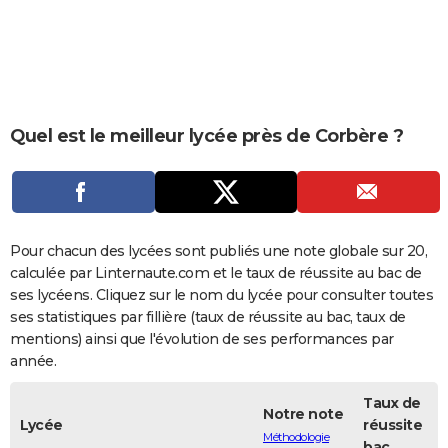
City break
Voyage de noces
Climat
Destinations
Voyage nature
Forum
+
PHOTO
GUIDES D'ACHAT
BONS PLANS
Quel est le meilleur lycée près de Corbère ?
CARTE DE VOEUX
Carte Bonne année
Carte Pâques
Carte de Noël
Carte Saint-Valentin
Carte d'anniversaire
DICTIONNAIRE
Biographies
Expressions
Dictionnaire
Citations
Proverbes
PROGRAMME TV
Pour chacun des lycées sont publiés une note globale sur 20,
COPAINS D'AVANT
calculée par Linternaute.com et le taux de réussite au bac de
ses lycéens. Cliquez sur le nom du lycée pour consulter toutes
Se connecter
Collèges
Universités
Service militaire
S'inscrire
Lycées
Primaires
Entreprises
Avis de recherche
AVIS DE DÉCÈS
ses statistiques par fillière (taux de réussite au bac, taux de
mentions) ainsi que l'évolution de ses performances par
FORUM
année.
Lifestyle
Sport
Television
Cinema
Bricolage
Culture
Auto
Voyage
Taux de
Notre note
Lycée
réussite
Méthodologie
bac