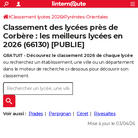
ACTUALITÉS
Connexion
S'inscrire
Classement lycées 2026
Pyrénées-Orientales
Rechercher
Société
Education
Villes
Politique
Faits Divers
Monde
+
SPORT
Classement des lycées près de
Football
Cyclisme
Forum
Coupe du monde 2026
Tennis
Rugby
CULTURE
Corbère : les meilleurs lycées en
2026 (66130) [PUBLIE]
TNT
Cinéma
Musique
Programme TV
Streaming
Sorties cinéma
+
FINANCE
GRATUIT - Découvrez le classement 2026 de chaque lycée
Impôts
Immobilier
Banque
Crédit
Retraite
Epargne
Risques naturels par ville
Assurance
AUTO
ou recherchez un établissement, une ville ou un département
Réserver un essai
Berlines
Forum auto
Essais
Citadines
SUV
+
dans le moteur de recherche ci-dessous pour découvrir son
HIGH-TECH
classement.
Meilleur smartphone
Ordinateurs
Guide high-tech
Mobiles
Internet
Jeux vidéo
+
BRICOLAGE
Aménagement intérieur
Cuisine
Jardinage
+
Forum
Extérieur
Salle de bains
Rangement
WEEK-END
Escapades
Expositions
Week-end nature
Guides de France
Patrimoine
Musées
+
LIFESTYLE
Voir aussi :
Prades
Perpignan
Céret
Rivesaltes
Bien-être
Mode
+
Art de vivre
Loisirs
Modes de vie
SANTE
Mise à jour le 03/04/26
Guide de la santé
Médicaments
+
Alimentation
Maladies
Sommeil
VOYAGE