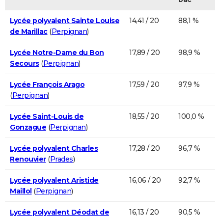
Lycée polyvalent Sainte Louise
14,41 / 20
88,1 %
de Marillac
(
Perpignan
)
Lycée Notre-Dame du Bon
17,89 / 20
98,9 %
Secours
(
Perpignan
)
Lycée François Arago
17,59 / 20
97,9 %
(
Perpignan
)
Lycée Saint-Louis de
18,55 / 20
100,0 %
Gonzague
(
Perpignan
)
Lycée polyvalent Charles
17,28 / 20
96,7 %
Renouvier
(
Prades
)
Lycée polyvalent Aristide
16,06 / 20
92,7 %
Maillol
(
Perpignan
)
Lycée polyvalent Déodat de
16,13 / 20
90,5 %