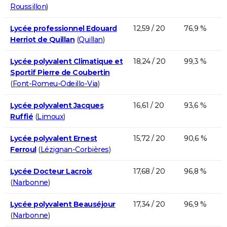
Roussillon
)
Lycée professionnel Edouard
12,59 / 20
76,9 %
Herriot de Quillan
(
Quillan
)
Lycée polyvalent Climatique et
18,24 / 20
99,3 %
Sportif Pierre de Coubertin
(
Font-Romeu-Odeillo-Via
)
Lycée polyvalent Jacques
16,61 / 20
93,6 %
Ruffié
(
Limoux
)
Lycée polyvalent Ernest
15,72 / 20
90,6 %
Ferroul
(
Lézignan-Corbières
)
Lycée Docteur Lacroix
17,68 / 20
96,8 %
(
Narbonne
)
Lycée polyvalent Beauséjour
17,34 / 20
96,9 %
(
Narbonne
)