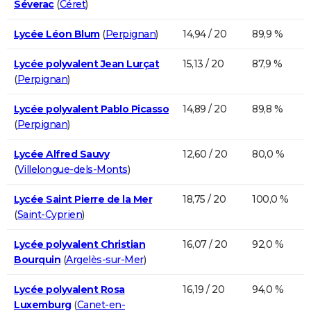
Séverac
(
Céret
)
Lycée Léon Blum
(
Perpignan
)
14,94 / 20
89,9 %
Lycée polyvalent Jean Lurçat
15,13 / 20
87,9 %
(
Perpignan
)
Lycée polyvalent Pablo Picasso
14,89 / 20
89,8 %
(
Perpignan
)
Lycée Alfred Sauvy
12,60 / 20
80,0 %
(
Villelongue-dels-Monts
)
Lycée Saint Pierre de la Mer
18,75 / 20
100,0 %
(
Saint-Cyprien
)
Lycée polyvalent Christian
16,07 / 20
92,0 %
Bourquin
(
Argelès-sur-Mer
)
Lycée polyvalent Rosa
16,19 / 20
94,0 %
Luxemburg
(
Canet-en-