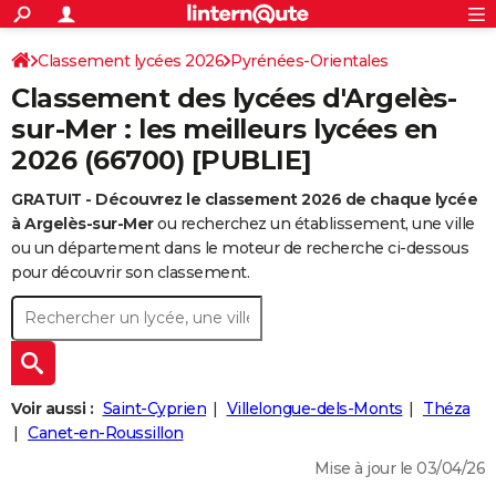
ACTUALITÉS
Connexion
S'inscrire
Classement lycées 2026
Pyrénées-Orientales
Rechercher
Société
Education
Villes
Politique
Faits Divers
Monde
+
SPORT
Classement des lycées d'Argelès-
Football
Cyclisme
Forum
Coupe du monde 2026
Tennis
Rugby
CULTURE
sur-Mer : les meilleurs lycées en
2026 (66700) [PUBLIE]
TNT
Cinéma
Musique
Programme TV
Streaming
Sorties cinéma
+
FINANCE
GRATUIT - Découvrez le classement 2026 de chaque lycée
Impôts
Immobilier
Banque
Crédit
Retraite
Epargne
Risques naturels par ville
Assurance
AUTO
à Argelès-sur-Mer
ou recherchez un établissement, une ville
Réserver un essai
Berlines
Forum auto
Essais
Citadines
SUV
+
ou un département dans le moteur de recherche ci-dessous
HIGH-TECH
pour découvrir son classement.
Meilleur smartphone
Ordinateurs
Guide high-tech
Mobiles
Internet
Jeux vidéo
+
BRICOLAGE
Aménagement intérieur
Cuisine
Jardinage
+
Forum
Extérieur
Salle de bains
Rangement
WEEK-END
Escapades
Expositions
Week-end nature
Guides de France
Patrimoine
Musées
+
LIFESTYLE
Voir aussi :
Saint-Cyprien
Villelongue-dels-Monts
Théza
Bien-être
Mode
+
Art de vivre
Loisirs
Modes de vie
Canet-en-Roussillon
SANTE
Mise à jour le 03/04/26
Guide de la santé
Médicaments
+
Alimentation
Maladies
Sommeil
VOYAGE