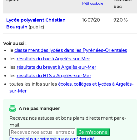
Méthodologie
bac
Lycée polyvalent Christian
16,07/20
92,0 %
Bourquin
(public)
Voir aussi :
le
classement des lycées dans les Pyrénées-Orientales
les
résultats du bac à Argelès-sur-Mer
les
résultats du brevet à Argelès-sur-Mer
les
résultats du BTS à Argelès-sur-Mer
toutes les infos sur les
écoles, collèges et lycées à Argelès-
sur-Mer
A ne pas manquer
Recevez nos astuces et bons plans directement par e-
mail.
Je m'abonne
En savoir plus sur notre politique de confidentialité