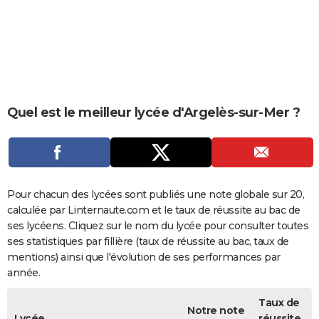
City break
Voyage de noces
Climat
Destinations
Voyage nature
Forum
+
PHOTO
GUIDES D'ACHAT
BONS PLANS
CARTE DE VOEUX
Quel est le meilleur lycée d'Argelès-sur-Mer ?
Carte Bonne année
Carte Pâques
Carte de Noël
Carte Saint-Valentin
Carte d'anniversaire
DICTIONNAIRE
Biographies
Expressions
Dictionnaire
Citations
Proverbes
PROGRAMME TV
COPAINS D'AVANT
Pour chacun des lycées sont publiés une note globale sur 20,
calculée par Linternaute.com et le taux de réussite au bac de
Se connecter
Collèges
Universités
Service militaire
S'inscrire
Lycées
Primaires
Entreprises
Avis de recherche
AVIS DE DÉCÈS
ses lycéens. Cliquez sur le nom du lycée pour consulter toutes
ses statistiques par fillière (taux de réussite au bac, taux de
FORUM
mentions) ainsi que l'évolution de ses performances par
année.
Lifestyle
Sport
Television
Cinema
Bricolage
Culture
Auto
Voyage
Taux de
Notre note
Lycée
réussite