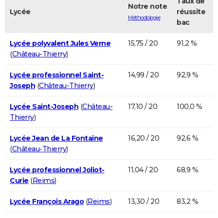
Taux de
Notre note
Lycée
réussite
Méthodologie
bac
Lycée polyvalent Jules Verne
15,75 / 20
91,2 %
(
Château-Thierry
)
Lycée professionnel Saint-
14,99 / 20
92,9 %
Joseph
(
Château-Thierry
)
Lycée Saint-Joseph
(
Château-
17,10 / 20
100,0 %
Thierry
)
Lycée Jean de La Fontaine
16,20 / 20
92,6 %
(
Château-Thierry
)
Lycée professionnel Joliot-
11,04 / 20
68,9 %
Curie
(
Reims
)
Lycée François Arago
(
Reims
)
13,30 / 20
83,2 %