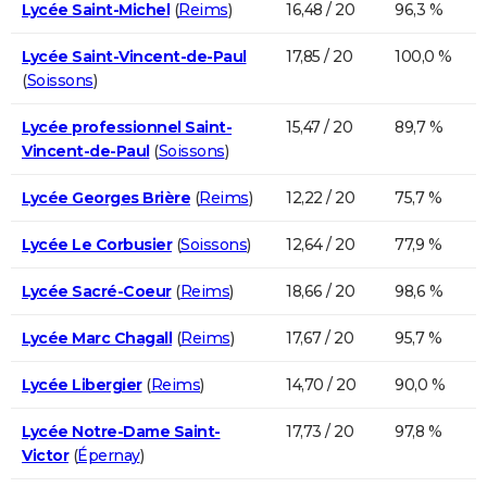
Lycée Saint-Michel
(
Reims
)
16,48 / 20
96,3 %
Lycée Saint-Vincent-de-Paul
17,85 / 20
100,0 %
(
Soissons
)
Lycée professionnel Saint-
15,47 / 20
89,7 %
Vincent-de-Paul
(
Soissons
)
Lycée Georges Brière
(
Reims
)
12,22 / 20
75,7 %
Lycée Le Corbusier
(
Soissons
)
12,64 / 20
77,9 %
Lycée Sacré-Coeur
(
Reims
)
18,66 / 20
98,6 %
Lycée Marc Chagall
(
Reims
)
17,67 / 20
95,7 %
Lycée Libergier
(
Reims
)
14,70 / 20
90,0 %
Lycée Notre-Dame Saint-
17,73 / 20
97,8 %
Victor
(
Épernay
)