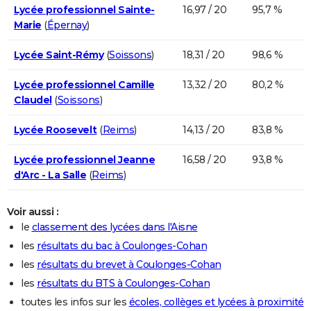
Lycée professionnel Sainte-
16,97 / 20
95,7 %
Marie
(
Épernay
)
Lycée Saint-Rémy
(
Soissons
)
18,31 / 20
98,6 %
Lycée professionnel Camille
13,32 / 20
80,2 %
Claudel
(
Soissons
)
Lycée Roosevelt
(
Reims
)
14,13 / 20
83,8 %
Lycée professionnel Jeanne
16,58 / 20
93,8 %
d'Arc - La Salle
(
Reims
)
Voir aussi :
le
classement des lycées dans l'Aisne
les
résultats du bac à Coulonges-Cohan
les
résultats du brevet à Coulonges-Cohan
les
résultats du BTS à Coulonges-Cohan
toutes les infos sur les
écoles, collèges et lycées à proximité