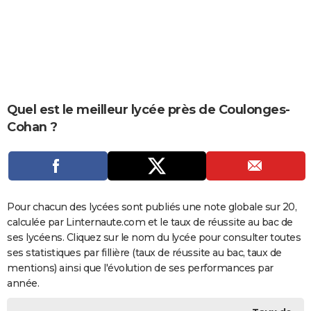
City break
Voyage de noces
Climat
Destinations
Voyage nature
Forum
+
PHOTO
GUIDES D'ACHAT
BONS PLANS
CARTE DE VOEUX
Quel est le meilleur lycée près de Coulonges-
Cohan ?
Carte Bonne année
Carte Pâques
Carte de Noël
Carte Saint-Valentin
Carte d'anniversaire
DICTIONNAIRE
Biographies
Expressions
Dictionnaire
Citations
Proverbes
PROGRAMME TV
COPAINS D'AVANT
Pour chacun des lycées sont publiés une note globale sur 20,
Se connecter
Collèges
Universités
Service militaire
S'inscrire
Lycées
Primaires
Entreprises
Avis de recherche
AVIS DE DÉCÈS
calculée par Linternaute.com et le taux de réussite au bac de
ses lycéens. Cliquez sur le nom du lycée pour consulter toutes
FORUM
ses statistiques par fillière (taux de réussite au bac, taux de
Lifestyle
Sport
Television
Cinema
Bricolage
Culture
Auto
Voyage
mentions) ainsi que l'évolution de ses performances par
année.