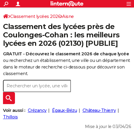
ACTUALITÉS
Connexion
S'inscrire
Classement lycées 2026
Aisne
Rechercher
Société
Education
Villes
Politique
Faits Divers
Monde
+
SPORT
Classement des lycées près de
Football
Cyclisme
Forum
Coupe du monde 2026
Tennis
Rugby
CULTURE
Coulonges-Cohan : les meilleurs
lycées en 2026 (02130) [PUBLIE]
TNT
Cinéma
Musique
Programme TV
Streaming
Sorties cinéma
+
FINANCE
GRATUIT - Découvrez le classement 2026 de chaque lycée
Impôts
Immobilier
Banque
Crédit
Retraite
Epargne
Risques naturels par ville
Assurance
AUTO
ou recherchez un établissement, une ville ou un département
Réserver un essai
Berlines
Forum auto
Essais
Citadines
SUV
+
dans le moteur de recherche ci-dessous pour découvrir son
HIGH-TECH
classement.
Meilleur smartphone
Ordinateurs
Guide high-tech
Mobiles
Internet
Jeux vidéo
+
BRICOLAGE
Aménagement intérieur
Cuisine
Jardinage
+
Forum
Extérieur
Salle de bains
Rangement
WEEK-END
Escapades
Expositions
Week-end nature
Guides de France
Patrimoine
Musées
+
LIFESTYLE
Voir aussi :
Crézancy
Épaux-Bézu
Château-Thierry
Bien-être
Mode
+
Art de vivre
Loisirs
Modes de vie
Thillois
SANTE
Mise à jour le 03/04/26
Guide de la santé
Médicaments
+
Alimentation
Maladies
Sommeil
VOYAGE