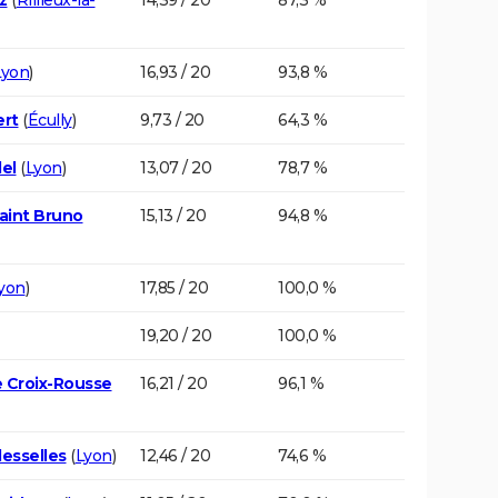
Lyon
)
16,93 / 20
93,8 %
ert
(
Écully
)
9,73 / 20
64,3 %
el
(
Lyon
)
13,07 / 20
78,7 %
aint Bruno
15,13 / 20
94,8 %
yon
)
17,85 / 20
100,0 %
19,20 / 20
100,0 %
te Croix-Rousse
16,21 / 20
96,1 %
esselles
(
Lyon
)
12,46 / 20
74,6 %