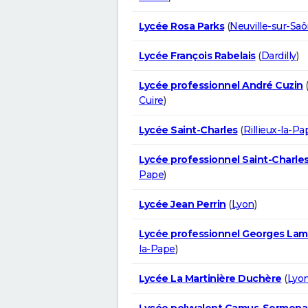
Lycée Rosa Parks
(
Neuville-sur-Sa
Lycée François Rabelais
(
Dardilly
)
Lycée professionnel André Cuzin
Cuire
)
Lycée Saint-Charles
(
Rillieux-la-Pa
Lycée professionnel Saint-Charle
Pape
)
Lycée Jean Perrin
(
Lyon
)
Lycée professionnel Georges La
la-Pape
)
Lycée La Martinière Duchère
(
Lyo
Lycée polyvalent Camus-Sermena