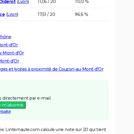
 Diderot
(
Lyon
)
11,05 / 20
70,0 %
nce
(
Lyon
)
17,51 / 20
96,6 %
 Rhône
Mont-d'Or
au-Mont-d'Or
Mont-d'Or
lèges et lycées à proximité de Couzon-au-Mont-d'Or
 directement par e-mail.
e m'abonne
tialité
e, Linternaute.com calcule une note sur 20 qui tient