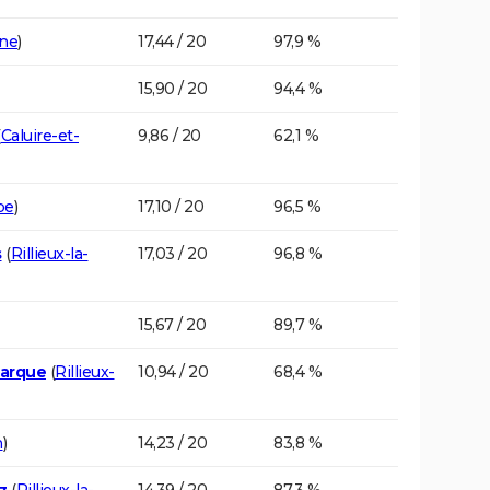
ône
)
17,44 / 20
97,9 %
15,90 / 20
94,4 %
(
Caluire-et-
9,86 / 20
62,1 %
pe
)
17,10 / 20
96,5 %
s
(
Rillieux-la-
17,03 / 20
96,8 %
15,67 / 20
89,7 %
marque
(
Rillieux-
10,94 / 20
68,4 %
n
)
14,23 / 20
83,8 %
z
(
Rillieux-la-
14,39 / 20
87,3 %