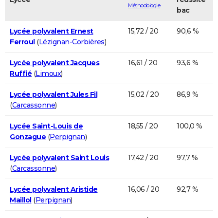
Méthodologie
bac
Lycée polyvalent Ernest
15,72 / 20
90,6 %
Ferroul
(
Lézignan-Corbières
)
Lycée polyvalent Jacques
16,61 / 20
93,6 %
Ruffié
(
Limoux
)
Lycée polyvalent Jules Fil
15,02 / 20
86,9 %
(
Carcassonne
)
Lycée Saint-Louis de
18,55 / 20
100,0 %
Gonzague
(
Perpignan
)
Lycée polyvalent Saint Louis
17,42 / 20
97,7 %
(
Carcassonne
)
Lycée polyvalent Aristide
16,06 / 20
92,7 %
Maillol
(
Perpignan
)