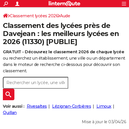
ACTUALITÉS
Connexion
S'inscrire
Classement lycées 2026
Aude
Rechercher
Société
Education
Villes
Politique
Faits Divers
Monde
+
SPORT
Classement des lycées près de
Football
Cyclisme
Forum
Coupe du monde 2026
Tennis
Rugby
CULTURE
Davejean : les meilleurs lycées en
2026 (11330) [PUBLIE]
TNT
Cinéma
Musique
Programme TV
Streaming
Sorties cinéma
+
FINANCE
GRATUIT - Découvrez le classement 2026 de chaque lycée
Impôts
Immobilier
Banque
Crédit
Retraite
Epargne
Risques naturels par ville
Assurance
AUTO
ou recherchez un établissement, une ville ou un département
Réserver un essai
Berlines
Forum auto
Essais
Citadines
SUV
+
dans le moteur de recherche ci-dessous pour découvrir son
HIGH-TECH
classement.
Meilleur smartphone
Ordinateurs
Guide high-tech
Mobiles
Internet
Jeux vidéo
+
BRICOLAGE
Aménagement intérieur
Cuisine
Jardinage
+
Forum
Extérieur
Salle de bains
Rangement
WEEK-END
Escapades
Expositions
Week-end nature
Guides de France
Patrimoine
Musées
+
LIFESTYLE
Voir aussi :
Rivesaltes
Lézignan-Corbières
Limoux
Bien-être
Mode
+
Art de vivre
Loisirs
Modes de vie
Quillan
SANTE
Mise à jour le 03/04/26
Guide de la santé
Médicaments
+
Alimentation
Maladies
Sommeil
VOYAGE