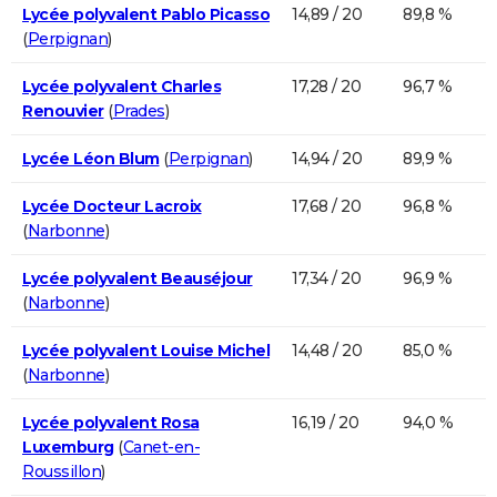
Lycée polyvalent Pablo Picasso
14,89 / 20
89,8 %
(
Perpignan
)
Lycée polyvalent Charles
17,28 / 20
96,7 %
Renouvier
(
Prades
)
Lycée Léon Blum
(
Perpignan
)
14,94 / 20
89,9 %
Lycée Docteur Lacroix
17,68 / 20
96,8 %
(
Narbonne
)
Lycée polyvalent Beauséjour
17,34 / 20
96,9 %
(
Narbonne
)
Lycée polyvalent Louise Michel
14,48 / 20
85,0 %
(
Narbonne
)
Lycée polyvalent Rosa
16,19 / 20
94,0 %
Luxemburg
(
Canet-en-
Roussillon
)