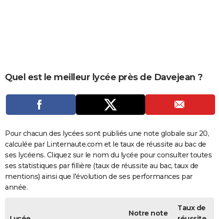
City break
Voyage de noces
Climat
Destinations
Voyage nature
Forum
+
PHOTO
GUIDES D'ACHAT
BONS PLANS
CARTE DE VOEUX
Quel est le meilleur lycée près de Davejean ?
Carte Bonne année
Carte Pâques
Carte de Noël
Carte Saint-Valentin
Carte d'anniversaire
DICTIONNAIRE
Biographies
Expressions
Dictionnaire
Citations
Proverbes
PROGRAMME TV
COPAINS D'AVANT
Pour chacun des lycées sont publiés une note globale sur 20,
calculée par Linternaute.com et le taux de réussite au bac de
Se connecter
Collèges
Universités
Service militaire
S'inscrire
Lycées
Primaires
Entreprises
Avis de recherche
AVIS DE DÉCÈS
ses lycéens. Cliquez sur le nom du lycée pour consulter toutes
ses statistiques par fillière (taux de réussite au bac, taux de
FORUM
mentions) ainsi que l'évolution de ses performances par
année.
Lifestyle
Sport
Television
Cinema
Bricolage
Culture
Auto
Voyage
Taux de
Notre note
Lycée
réussite