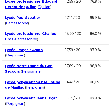
Lycée professionnel Edouard
12,59 / 20
76,9 %
Herriot de Quillan
(
Quillan
)
Lycée Paul Sabatier
17,14 / 20
95,9 %
(
Carcassonne
)
Lycée professionnel Charles
13,90 / 20
86,0 %
Cros
(
Carcassonne
)
Lycée François Arago
17,59 / 20
97,9 %
(
Perpignan
)
Lycée Notre-Dame du Bon
17,89 / 20
98,9 %
Secours
(
Perpignan
)
Lycée polyvalent Sainte Louise
14,41 / 20
88,1 %
de Marillac
(
Perpignan
)
Lycée polyvalent Jean Lurçat
15,13 / 20
87,9 %
(
Perpignan
)