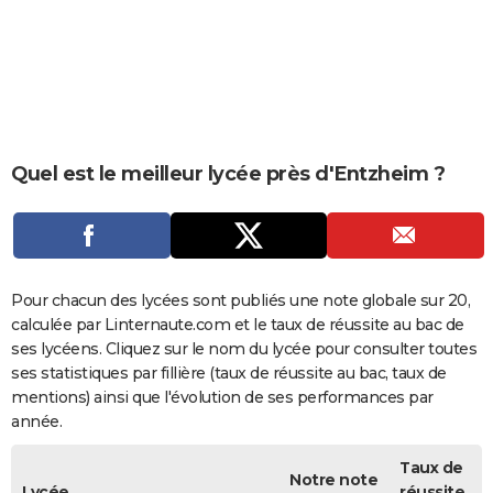
City break
Voyage de noces
Climat
Destinations
Voyage nature
Forum
+
PHOTO
GUIDES D'ACHAT
BONS PLANS
CARTE DE VOEUX
Quel est le meilleur lycée près d'Entzheim ?
Carte Bonne année
Carte Pâques
Carte de Noël
Carte Saint-Valentin
Carte d'anniversaire
DICTIONNAIRE
Biographies
Expressions
Dictionnaire
Citations
Proverbes
PROGRAMME TV
COPAINS D'AVANT
Pour chacun des lycées sont publiés une note globale sur 20,
calculée par Linternaute.com et le taux de réussite au bac de
Se connecter
Collèges
Universités
Service militaire
S'inscrire
Lycées
Primaires
Entreprises
Avis de recherche
AVIS DE DÉCÈS
ses lycéens. Cliquez sur le nom du lycée pour consulter toutes
ses statistiques par fillière (taux de réussite au bac, taux de
FORUM
mentions) ainsi que l'évolution de ses performances par
année.
Lifestyle
Sport
Television
Cinema
Bricolage
Culture
Auto
Voyage
Taux de
Notre note
Lycée
réussite