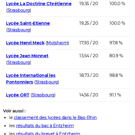
Lycée La Doctrine Chrétienne
19,35 / 20
100,0 %
(
Strasbourg
)
Lycée Saint-Etienne
19,25 / 20
100,0 %
(
Strasbourg
)
Lycée Henri Meck
(
Molsheim
)
17,93 / 20
97,8 %
Lycée Jean Monnet
13,54 / 20
80,9 %
(
Strasbourg
)
Lycée International les
18,73 / 20
98,8 %
Pontonniers
(
Strasbourg
)
Lycée ORT
(
Strasbourg
)
14,56 / 20
91,1 %
Voir aussi :
le
classement des lycées dans le Bas-Rhin
les
résultats du bac à Entzheim
les
résultats du brevet à Entzheim