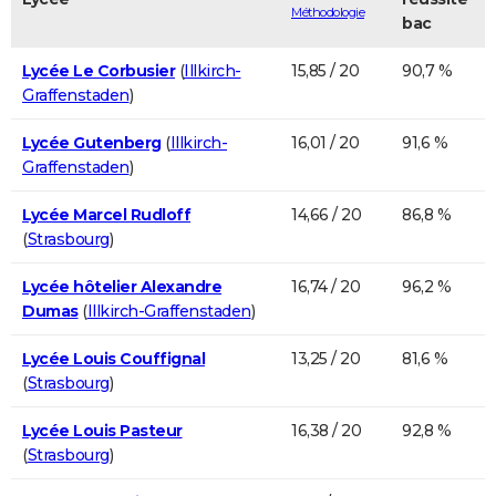
Méthodologie
bac
Lycée Le Corbusier
(
Illkirch-
15,85 / 20
90,7 %
Graffenstaden
)
Lycée Gutenberg
(
Illkirch-
16,01 / 20
91,6 %
Graffenstaden
)
Lycée Marcel Rudloff
14,66 / 20
86,8 %
(
Strasbourg
)
Lycée hôtelier Alexandre
16,74 / 20
96,2 %
Dumas
(
Illkirch-Graffenstaden
)
Lycée Louis Couffignal
13,25 / 20
81,6 %
(
Strasbourg
)
Lycée Louis Pasteur
16,38 / 20
92,8 %
(
Strasbourg
)