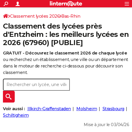
ACTUALITÉS
Connexion
S'inscrire
Classement lycées 2026
Bas-Rhin
Rechercher
Société
Education
Villes
Politique
Faits Divers
Monde
+
SPORT
Classement des lycées près
Football
Cyclisme
Forum
Coupe du monde 2026
Tennis
Rugby
CULTURE
d'Entzheim : les meilleurs lycées en
2026 (67960) [PUBLIE]
TNT
Cinéma
Musique
Programme TV
Streaming
Sorties cinéma
+
FINANCE
GRATUIT - Découvrez le classement 2026 de chaque lycée
Impôts
Immobilier
Banque
Crédit
Retraite
Epargne
Risques naturels par ville
Assurance
AUTO
ou recherchez un établissement, une ville ou un département
Réserver un essai
Berlines
Forum auto
Essais
Citadines
SUV
+
dans le moteur de recherche ci-dessous pour découvrir son
HIGH-TECH
classement.
Meilleur smartphone
Ordinateurs
Guide high-tech
Mobiles
Internet
Jeux vidéo
+
BRICOLAGE
Aménagement intérieur
Cuisine
Jardinage
+
Forum
Extérieur
Salle de bains
Rangement
WEEK-END
Escapades
Expositions
Week-end nature
Guides de France
Patrimoine
Musées
+
LIFESTYLE
Voir aussi :
Illkirch-Graffenstaden
Molsheim
Strasbourg
Bien-être
Mode
+
Art de vivre
Loisirs
Modes de vie
Schiltigheim
SANTE
Mise à jour le 03/04/26
Guide de la santé
Médicaments
+
Alimentation
Maladies
Sommeil
VOYAGE