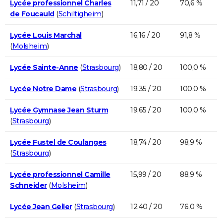
Lycée professionnel Charles
11,71 / 20
70,6 %
de Foucauld
(
Schiltigheim
)
Lycée Louis Marchal
16,16 / 20
91,8 %
(
Molsheim
)
Lycée Sainte-Anne
(
Strasbourg
)
18,80 / 20
100,0 %
Lycée Notre Dame
(
Strasbourg
)
19,35 / 20
100,0 %
Lycée Gymnase Jean Sturm
19,65 / 20
100,0 %
(
Strasbourg
)
Lycée Fustel de Coulanges
18,74 / 20
98,9 %
(
Strasbourg
)
Lycée professionnel Camille
15,99 / 20
88,9 %
Schneider
(
Molsheim
)
Lycée Jean Geiler
(
Strasbourg
)
12,40 / 20
76,0 %