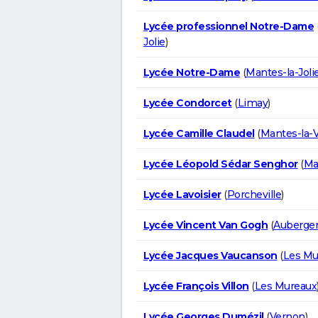
Lycée professionnel Notre-Dame
Jolie
)
Lycée Notre-Dame
(
Mantes-la-Joli
Lycée Condorcet
(
Limay
)
Lycée Camille Claudel
(
Mantes-la-V
Lycée Léopold Sédar Senghor
(
Ma
Lycée Lavoisier
(
Porcheville
)
Lycée Vincent Van Gogh
(
Aubergen
Lycée Jacques Vaucanson
(
Les Mu
Lycée François Villon
(
Les Mureaux
Lycée Georges Dumézil
(
Vernon
)