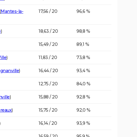
(
Mantes-la-
17,56 / 20
96,6 %
e
)
18,63 / 20
98,8 %
15,49 / 20
89,1 %
ille
)
11,83 / 20
73,8 %
gnanville
)
16,44 / 20
93,4 %
12,75 / 20
84,0 %
ville
)
15,88 / 20
92,8 %
reaux
)
15,75 / 20
92,0 %
)
16,14 / 20
93,9 %
16,59 / 20
95,9 %