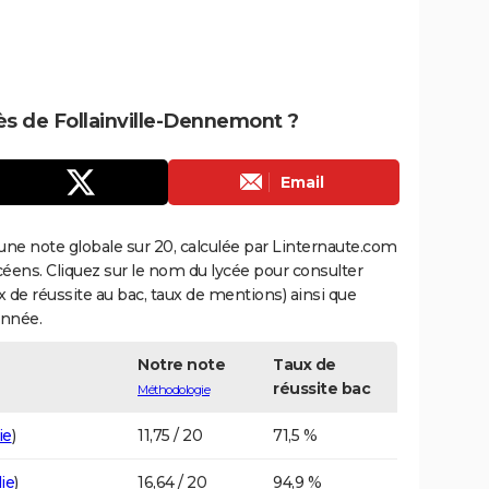
rès de Follainville-Dennemont ?
Email
une note globale sur 20, calculée par Linternaute.com
ycéens. Cliquez sur le nom du lycée pour consulter
aux de réussite au bac, taux de mentions) ainsi que
année.
Notre note
Taux de
réussite bac
Méthodologie
ie
)
11,75 / 20
71,5 %
ie
)
16,64 / 20
94,9 %