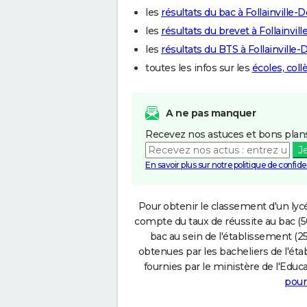
les
résultats du bac à Follainvill
les
résultats du brevet à Follainv
les
résultats du BTS à Follainvill
toutes les infos sur les
écoles, col
A ne pas manquer
Recevez nos astuces et bons plans
J
En savoir plus sur notre politique de confiden
Pour obtenir le classement d'un lycé
compte du taux de réussite au bac (50
bac au sein de l'établissement (25
obtenues par les bacheliers de l'éta
fournies par le ministère de l'Educa
pour