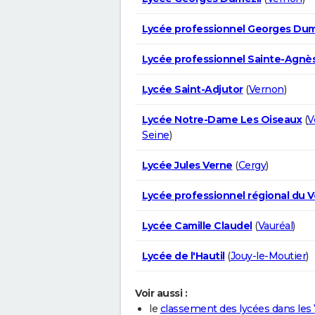
Lycée professionnel Georges Dum
Lycée professionnel Sainte-Agnè
Lycée Saint-Adjutor
(
Vernon
)
Lycée Notre-Dame Les Oiseaux
(
V
Seine
)
Lycée Jules Verne
(
Cergy
)
Lycée professionnel régional du V
Lycée Camille Claudel
(
Vauréal
)
Lycée de l'Hautil
(
Jouy-le-Moutier
)
Voir aussi :
le
classement des lycées dans les 