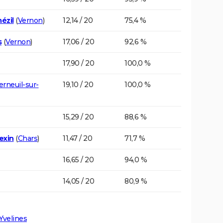
ézil
(
Vernon
)
12,14 / 20
75,4 %
s
(
Vernon
)
17,06 / 20
92,6 %
17,90 / 20
100,0 %
erneuil-sur-
19,10 / 20
100,0 %
15,29 / 20
88,6 %
exin
(
Chars
)
11,47 / 20
71,7 %
16,65 / 20
94,0 %
14,05 / 20
80,9 %
Yvelines