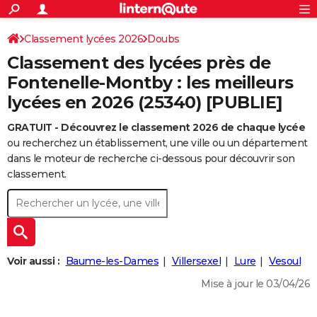
ACTUALITÉS
Connexion
S'inscrire
Classement lycées 2026
Doubs
Rechercher
Société
Education
Villes
Politique
Faits Divers
Monde
+
SPORT
Classement des lycées près de
Football
Cyclisme
Forum
Coupe du monde 2026
Tennis
Rugby
CULTURE
Fontenelle-Montby : les meilleurs
lycées en 2026 (25340) [PUBLIE]
TNT
Cinéma
Musique
Programme TV
Streaming
Sorties cinéma
+
FINANCE
GRATUIT - Découvrez le classement 2026 de chaque lycée
Impôts
Immobilier
Banque
Crédit
Retraite
Epargne
Risques naturels par ville
Assurance
AUTO
ou recherchez un établissement, une ville ou un département
Réserver un essai
Berlines
Forum auto
Essais
Citadines
SUV
+
dans le moteur de recherche ci-dessous pour découvrir son
HIGH-TECH
classement.
Meilleur smartphone
Ordinateurs
Guide high-tech
Mobiles
Internet
Jeux vidéo
+
BRICOLAGE
Aménagement intérieur
Cuisine
Jardinage
+
Forum
Extérieur
Salle de bains
Rangement
WEEK-END
Escapades
Expositions
Week-end nature
Guides de France
Patrimoine
Musées
+
LIFESTYLE
Voir aussi :
Baume-les-Dames
Villersexel
Lure
Vesoul
Bien-être
Mode
+
Art de vivre
Loisirs
Modes de vie
SANTE
Mise à jour le 03/04/26
Guide de la santé
Médicaments
+
Alimentation
Maladies
Sommeil
VOYAGE