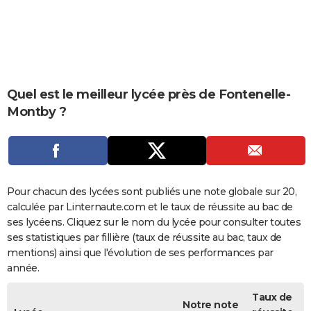
City break
Voyage de noces
Climat
Destinations
Voyage nature
Forum
+
PHOTO
GUIDES D'ACHAT
BONS PLANS
Quel est le meilleur lycée près de Fontenelle-
CARTE DE VOEUX
Montby ?
Carte Bonne année
Carte Pâques
Carte de Noël
Carte Saint-Valentin
Carte d'anniversaire
DICTIONNAIRE
Biographies
Expressions
Dictionnaire
Citations
Proverbes
PROGRAMME TV
COPAINS D'AVANT
Pour chacun des lycées sont publiés une note globale sur 20,
calculée par Linternaute.com et le taux de réussite au bac de
Se connecter
Collèges
Universités
Service militaire
S'inscrire
Lycées
Primaires
Entreprises
Avis de recherche
AVIS DE DÉCÈS
ses lycéens. Cliquez sur le nom du lycée pour consulter toutes
ses statistiques par fillière (taux de réussite au bac, taux de
FORUM
mentions) ainsi que l'évolution de ses performances par
Lifestyle
Sport
Television
Cinema
Bricolage
Culture
Auto
Voyage
année.
Taux de
Notre note