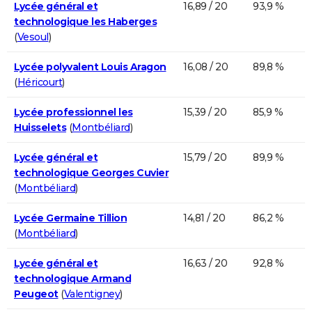
Lycée général et
16,89 / 20
93,9 %
technologique les Haberges
(
Vesoul
)
Lycée polyvalent Louis Aragon
16,08 / 20
89,8 %
(
Héricourt
)
Lycée professionnel les
15,39 / 20
85,9 %
Huisselets
(
Montbéliard
)
Lycée général et
15,79 / 20
89,9 %
technologique Georges Cuvier
(
Montbéliard
)
Lycée Germaine Tillion
14,81 / 20
86,2 %
(
Montbéliard
)
Lycée général et
16,63 / 20
92,8 %
technologique Armand
Peugeot
(
Valentigney
)