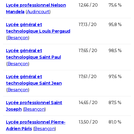
Lycée professionnel Nelson
12,66 / 20
75,6 %
Mandela
(
Audincourt
)
Lycée général et
17,13 / 20
95,8 %
technologique Louis Pergaud
(
Besançon
)
Lycée général et
17,65 / 20
98,5 %
technologique Saint Paul
(
Besançon
)
Lycée général et
17,61 / 20
97,6 %
technologique Saint Jean
(
Besançon
)
Lycée professionnel Saint
14,65 / 20
87,5 %
Joseph
(
Besançon
)
Lycée professionnel Pierre-
13,50 / 20
81,0 %
Adrien Pâris
(
Besançon
)