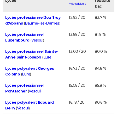
Lycée
réussite
Méthodologie
bac
Lycée professionnel Jouffroy
12,92 / 20
83,7 %
d'Abbans
(
Baume-les-Dames
)
Lycée professionnel
13,88 / 20
81,8 %
Luxembourg
(
Vesoul
)
Lycée professionnel Sainte-
13,00 / 20
80,0 %
Anne Saint-Joseph
(
Lure
)
Lycée polyvalent Georges
16,73 / 20
94,8 %
Colomb
(
Lure
)
Lycée professionnel
15,08 / 20
85,8 %
Pontarcher
(
Vesoul
)
Lycée polyvalent Edouard
16,18 / 20
90,6 %
Belin
(
Vesoul
)