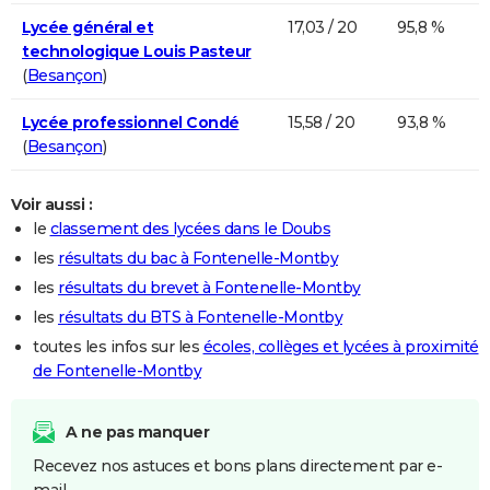
Lycée général et
17,03 / 20
95,8 %
technologique Louis Pasteur
(
Besançon
)
Lycée professionnel Condé
15,58 / 20
93,8 %
(
Besançon
)
Voir aussi :
le
classement des lycées dans le Doubs
les
résultats du bac à Fontenelle-Montby
les
résultats du brevet à Fontenelle-Montby
les
résultats du BTS à Fontenelle-Montby
toutes les infos sur les
écoles, collèges et lycées à proximité
de Fontenelle-Montby
A ne pas manquer
Recevez nos astuces et bons plans directement par e-
mail.