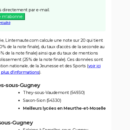
 directement par e-mail.
e m'abonne
tialité
e, Linternaute.com calcule une note sur 20 qui tient
% de la note finale), du taux d'accès de la seconde au
% de la note finale) ainsi que du taux de mentions
blissement (25% de la note finale). Ces données sont
tion nationale, de la Jeunesse et des Sports (
voir ici
 plus d'informations
).
lles-sous-Gugney
They-sous-Vaudemont (54930)
Saxon-Sion (54330)
Meilleurs lycées en Meurthe-et-Moselle
s-sous-Gugney
Salaires à Forcelles-sous-Gugney