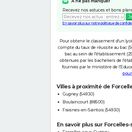
A ne pas manquer
Recevez nos astuces et bons plans
J
En savoir plus sur notre politique de confiden
Pour obtenir le classement d'un lycé
compte du taux de réussite au bac (50
bac au sein de l'établissement (25
obtenues par les bacheliers de l'éta
fournies par le ministère de l'Educa
pour
Villes à proximité de Force
Gugney (54930)
Boulaincourt (88500)
Fraisnes-en-Saintois (54930)
En savoir plus sur Forcelle
Forcelles-sous-Gugney