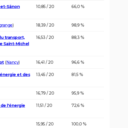
-et-Sânon
10,85 / 20
66,0 %
lgrange
)
18,39 / 20
98,9 %
u transport,
16,53 / 20
88,3 %
e Saint-Michel
ot
(
Nancy
)
16,41 / 20
96,6 %
'énergie et des
13,45 / 20
81,5 %
16,79 / 20
95,9 %
de l'énergie
11,51 / 20
72,6 %
15,95 / 20
100,0 %