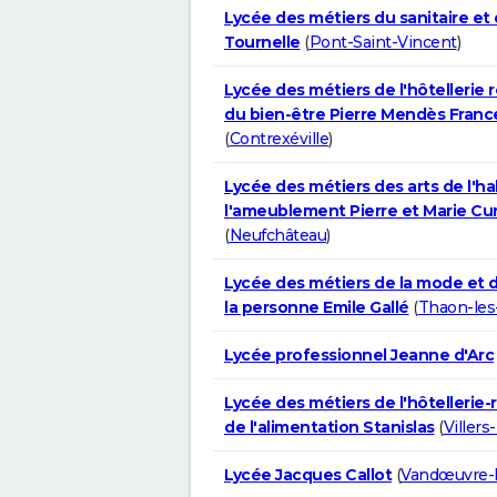
Lycée des métiers du sanitaire et 
Tournelle
(
Pont-Saint-Vincent
)
Lycée des métiers de l'hôtellerie 
du bien-être Pierre Mendès Franc
(
Contrexéville
)
Lycée des métiers des arts de l'ha
l'ameublement Pierre et Marie Cur
(
Neufchâteau
)
Lycée des métiers de la mode et d
la personne Emile Gallé
(
Thaon-les
Lycée professionnel Jeanne d'Arc
Lycée des métiers de l'hôtellerie-
de l'alimentation Stanislas
(
Villers
Lycée Jacques Callot
(
Vandœuvre-