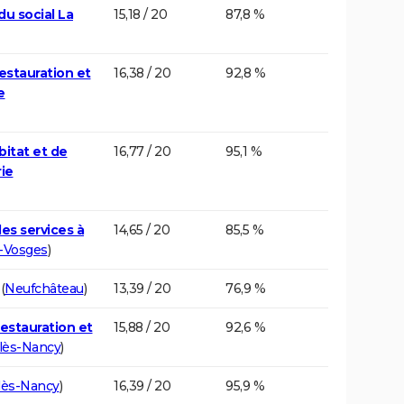
du social La
15,18 / 20
87,8 %
restauration et
16,38 / 20
92,8 %
e
bitat et de
16,77 / 20
95,1 %
ie
es services à
14,65 / 20
85,5 %
-Vosges
)
(
Neufchâteau
)
13,39 / 20
76,9 %
restauration et
15,88 / 20
92,6 %
-lès-Nancy
)
lès-Nancy
)
16,39 / 20
95,9 %