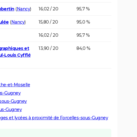
ubertin
(
Nancy
)
16,02 / 20
95,7 %
ulée
(
Nancy
)
15,80 / 20
95,0 %
16,02 / 20
95,7 %
graphiques et
13,90 / 20
84,0 %
l-Louis Cyfflé
the-et-Moselle
ous-Gugney
s-sous-Gugney
ous-Gugney
lèges et lycées à proximité de Forcelles-sous-Gugney