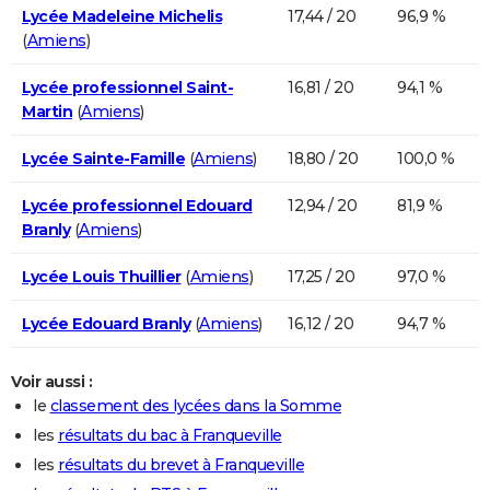
Lycée Madeleine Michelis
17,44 / 20
96,9 %
(
Amiens
)
Lycée professionnel Saint-
16,81 / 20
94,1 %
Martin
(
Amiens
)
Lycée Sainte-Famille
(
Amiens
)
18,80 / 20
100,0 %
Lycée professionnel Edouard
12,94 / 20
81,9 %
Branly
(
Amiens
)
Lycée Louis Thuillier
(
Amiens
)
17,25 / 20
97,0 %
Lycée Edouard Branly
(
Amiens
)
16,12 / 20
94,7 %
Voir aussi :
le
classement des lycées dans la Somme
les
résultats du bac à Franqueville
les
résultats du brevet à Franqueville