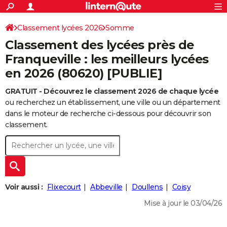
ACTUALITÉS
Connexion
S'inscrire
Classement lycées 2026
Somme
Rechercher
Société
Education
Villes
Politique
Faits Divers
Monde
+
SPORT
Classement des lycées près de
Football
Cyclisme
Forum
Coupe du monde 2026
Tennis
Rugby
CULTURE
Franqueville : les meilleurs lycées
en 2026 (80620) [PUBLIE]
TNT
Cinéma
Musique
Programme TV
Streaming
Sorties cinéma
+
FINANCE
GRATUIT - Découvrez le classement 2026 de chaque lycée
Impôts
Immobilier
Banque
Crédit
Retraite
Epargne
Risques naturels par ville
Assurance
AUTO
ou recherchez un établissement, une ville ou un département
Réserver un essai
Berlines
Forum auto
Essais
Citadines
SUV
+
dans le moteur de recherche ci-dessous pour découvrir son
HIGH-TECH
classement.
Meilleur smartphone
Ordinateurs
Guide high-tech
Mobiles
Internet
Jeux vidéo
+
BRICOLAGE
Aménagement intérieur
Cuisine
Jardinage
+
Forum
Extérieur
Salle de bains
Rangement
WEEK-END
Escapades
Expositions
Week-end nature
Guides de France
Patrimoine
Musées
+
LIFESTYLE
Voir aussi :
Flixecourt
Abbeville
Doullens
Coisy
Bien-être
Mode
+
Art de vivre
Loisirs
Modes de vie
SANTE
Mise à jour le 03/04/26
Guide de la santé
Médicaments
+
Alimentation
Maladies
Sommeil
VOYAGE