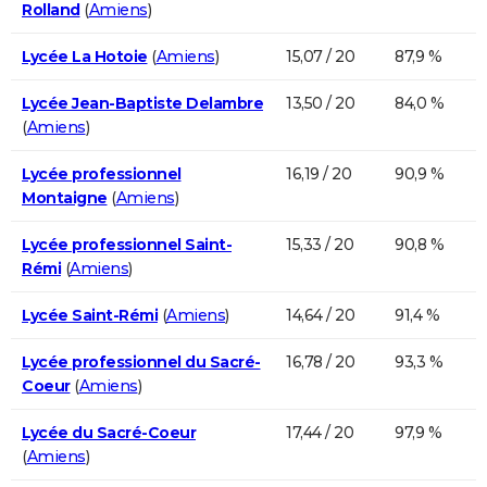
Rolland
(
Amiens
)
Lycée La Hotoie
(
Amiens
)
15,07 / 20
87,9 %
Lycée Jean-Baptiste Delambre
13,50 / 20
84,0 %
(
Amiens
)
Lycée professionnel
16,19 / 20
90,9 %
Montaigne
(
Amiens
)
Lycée professionnel Saint-
15,33 / 20
90,8 %
Rémi
(
Amiens
)
Lycée Saint-Rémi
(
Amiens
)
14,64 / 20
91,4 %
Lycée professionnel du Sacré-
16,78 / 20
93,3 %
Coeur
(
Amiens
)
Lycée du Sacré-Coeur
17,44 / 20
97,9 %
(
Amiens
)