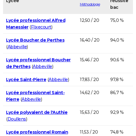
Lycée
réussite
Méthodologie
bac
Lycée professionnel Alfred
12,50 / 20
75,0 %
Manessier
(
Flixecourt
)
Lycée Boucher de Perthes
16,40 / 20
94,0 %
(
Abbeville
)
Lycée professionnel Boucher
15,46 / 20
90,6 %
de Perthes
(
Abbeville
)
Lycée Saint-Pierre
(
Abbeville
)
17,83 / 20
97,8 %
Lycée professionnel Saint-
14,62 / 20
86,7 %
Pierre
(
Abbeville
)
Lycée polyvalent de l'Authie
15,63 / 20
92,9 %
(
Doullens
)
Lycée professionnel Romain
11,53 / 20
74,8 %