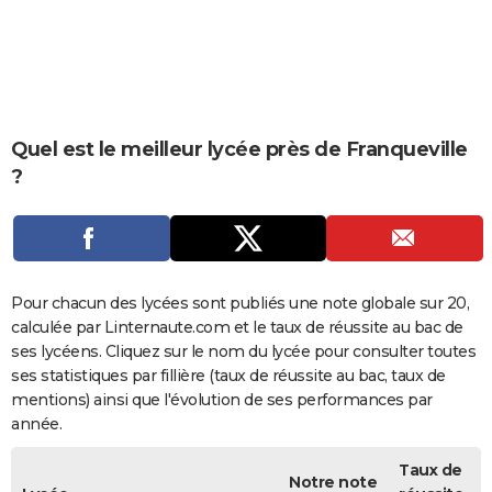
City break
Voyage de noces
Climat
Destinations
Voyage nature
Forum
+
PHOTO
GUIDES D'ACHAT
BONS PLANS
Quel est le meilleur lycée près de Franqueville
CARTE DE VOEUX
?
Carte Bonne année
Carte Pâques
Carte de Noël
Carte Saint-Valentin
Carte d'anniversaire
DICTIONNAIRE
Biographies
Expressions
Dictionnaire
Citations
Proverbes
PROGRAMME TV
COPAINS D'AVANT
Pour chacun des lycées sont publiés une note globale sur 20,
calculée par Linternaute.com et le taux de réussite au bac de
Se connecter
Collèges
Universités
Service militaire
S'inscrire
Lycées
Primaires
Entreprises
Avis de recherche
AVIS DE DÉCÈS
ses lycéens. Cliquez sur le nom du lycée pour consulter toutes
ses statistiques par fillière (taux de réussite au bac, taux de
FORUM
mentions) ainsi que l'évolution de ses performances par
Lifestyle
Sport
Television
Cinema
Bricolage
Culture
Auto
Voyage
année.
Taux de
Notre note