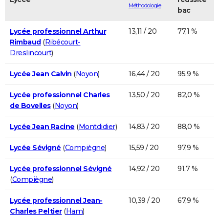
Méthodologie
bac
Lycée professionnel Arthur
13,11 / 20
77,1 %
Rimbaud
(
Ribécourt-
Dreslincourt
)
Lycée Jean Calvin
(
Noyon
)
16,44 / 20
95,9 %
Lycée professionnel Charles
13,50 / 20
82,0 %
de Bovelles
(
Noyon
)
Lycée Jean Racine
(
Montdidier
)
14,83 / 20
88,0 %
Lycée Sévigné
(
Compiègne
)
15,59 / 20
97,9 %
Lycée professionnel Sévigné
14,92 / 20
91,7 %
(
Compiègne
)
Lycée professionnel Jean-
10,39 / 20
67,9 %
Charles Peltier
(
Ham
)