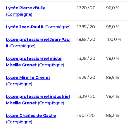
Lycée Pierre d'Ailly
17,20 / 20
96,0 %
(
Compiègne
)
Lycée Jean-Paul II
(
Compiègne
)
17,85 / 20
98,0 %
Lycée professionnel Jean-Paul
18,65 / 20
100,0 %
II
(
Compiègne
)
Lycée professionnel mixte
13,35 / 20
78,0 %
Mireille Grenet
(
Compiègne
)
Lycée Mireille Grenet
15,29 / 20
88,9 %
(
Compiègne
)
Lycée professionnel industriel
13,39 / 20
78,4 %
Mireille Grenet
(
Compiègne
)
Lycée Charles de Gaulle
15,01 / 20
86,3 %
(
Compiègne
)