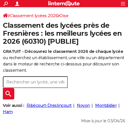
ACTUALITÉS
Connexion
S'inscrire
Classement lycées 2026
Oise
Rechercher
Société
Education
Villes
Politique
Faits Divers
Monde
+
SPORT
Classement des lycées près de
Football
Cyclisme
Forum
Coupe du monde 2026
Tennis
Rugby
CULTURE
Fresnières : les meilleurs lycées en
2026 (60310) [PUBLIE]
TNT
Cinéma
Musique
Programme TV
Streaming
Sorties cinéma
+
FINANCE
GRATUIT - Découvrez le classement 2026 de chaque lycée
Impôts
Immobilier
Banque
Crédit
Retraite
Epargne
Risques naturels par ville
Assurance
AUTO
ou recherchez un établissement, une ville ou un département
Réserver un essai
Berlines
Forum auto
Essais
Citadines
SUV
+
dans le moteur de recherche ci-dessous pour découvrir son
HIGH-TECH
classement.
Meilleur smartphone
Ordinateurs
Guide high-tech
Mobiles
Internet
Jeux vidéo
+
BRICOLAGE
Aménagement intérieur
Cuisine
Jardinage
+
Forum
Extérieur
Salle de bains
Rangement
WEEK-END
Escapades
Expositions
Week-end nature
Guides de France
Patrimoine
Musées
+
LIFESTYLE
Voir aussi :
Ribécourt-Dreslincourt
Noyon
Montdidier
Bien-être
Mode
+
Art de vivre
Loisirs
Modes de vie
Ham
SANTE
Mise à jour le 03/04/26
Guide de la santé
Médicaments
+
Alimentation
Maladies
Sommeil
VOYAGE