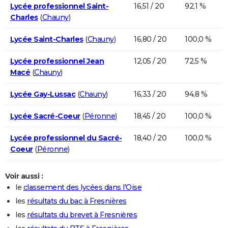
Lycée professionnel Saint-
16,51 / 20
92,1 %
Charles
(
Chauny
)
Lycée Saint-Charles
(
Chauny
)
16,80 / 20
100,0 %
Lycée professionnel Jean
12,05 / 20
72,5 %
Macé
(
Chauny
)
Lycée Gay-Lussac
(
Chauny
)
16,33 / 20
94,8 %
Lycée Sacré-Coeur
(
Péronne
)
18,45 / 20
100,0 %
Lycée professionnel du Sacré-
18,40 / 20
100,0 %
Coeur
(
Péronne
)
Voir aussi :
le
classement des lycées dans l'Oise
les
résultats du bac à Fresnières
les
résultats du brevet à Fresnières