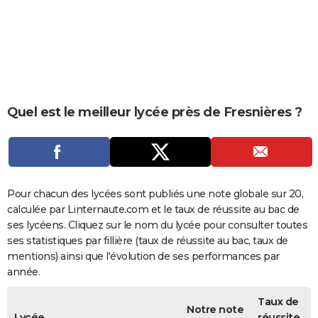
City break
Voyage de noces
Climat
Destinations
Voyage nature
Forum
+
PHOTO
GUIDES D'ACHAT
BONS PLANS
CARTE DE VOEUX
Quel est le meilleur lycée près de Fresnières ?
Carte Bonne année
Carte Pâques
Carte de Noël
Carte Saint-Valentin
Carte d'anniversaire
DICTIONNAIRE
Biographies
Expressions
Dictionnaire
Citations
Proverbes
PROGRAMME TV
COPAINS D'AVANT
Pour chacun des lycées sont publiés une note globale sur 20,
calculée par Linternaute.com et le taux de réussite au bac de
Se connecter
Collèges
Universités
Service militaire
S'inscrire
Lycées
Primaires
Entreprises
Avis de recherche
AVIS DE DÉCÈS
ses lycéens. Cliquez sur le nom du lycée pour consulter toutes
ses statistiques par fillière (taux de réussite au bac, taux de
FORUM
mentions) ainsi que l'évolution de ses performances par
année.
Lifestyle
Sport
Television
Cinema
Bricolage
Culture
Auto
Voyage
Taux de
Notre note
Lycée
réussite