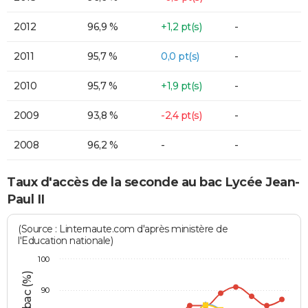
2012
96,9 %
+1,2 pt(s)
-
2011
95,7 %
0,0 pt(s)
-
2010
95,7 %
+1,9 pt(s)
-
2009
93,8 %
-2,4 pt(s)
-
2008
96,2 %
-
-
Taux d'accès de la seconde au bac Lycée Jean-
Paul II
(Source : Linternaute.com d'après ministère de
l'Education nationale)
100
90