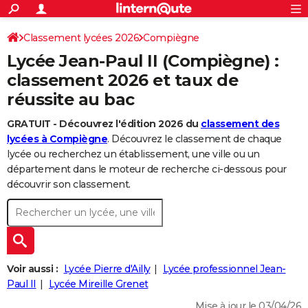
ACTUALITÉS
Connexion
S'inscrire
Classement lycées 2026
Compiègne
Rechercher
Société
Education
Villes
Politique
Faits Divers
Monde
+
SPORT
Lycée Jean-Paul II (Compiègne) :
Football
Cyclisme
Forum
Coupe du monde 2026
Tennis
Rugby
CULTURE
classement 2026 et taux de
réussite au bac
TNT
Cinéma
Musique
Programme TV
Streaming
Sorties cinéma
+
FINANCE
GRATUIT - Découvrez l'édition 2026 du
classement des
Impôts
Immobilier
Banque
Crédit
Retraite
Epargne
Risques naturels par ville
Assurance
AUTO
lycées à Compiègne
. Découvrez le classement de chaque
Réserver un essai
Berlines
Forum auto
Essais
Citadines
SUV
+
lycée ou recherchez un établissement, une ville ou un
HIGH-TECH
département dans le moteur de recherche ci-dessous pour
Meilleur smartphone
Ordinateurs
Guide high-tech
Mobiles
Internet
Jeux vidéo
+
découvrir son classement.
BRICOLAGE
Aménagement intérieur
Cuisine
Jardinage
+
Forum
Extérieur
Salle de bains
Rangement
WEEK-END
Escapades
Expositions
Week-end nature
Guides de France
Patrimoine
Musées
+
LIFESTYLE
Bien-être
Mode
+
Art de vivre
Loisirs
Modes de vie
Voir aussi :
Lycée Pierre d'Ailly
Lycée professionnel Jean-
SANTE
Paul II
Lycée Mireille Grenet
Guide de la santé
Médicaments
+
Alimentation
Maladies
Sommeil
VOYAGE
Mise à jour le 03/04/26