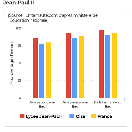
Jean-Paul II
(Source : Linternaute.com d'après ministère de
l'Education nationale)
100
Pourcentage d'élèves
75
50
25
0
De la seconde au
De la première au
De la terminale au
Bac
Bac
Bac
Lycée Jean-Paul II
Oise
France