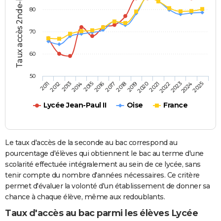
Taux accès 2nde-bac (%)
80
70
60
50
2013
2016
2019
2022
2025
2011
2014
2017
2020
2023
2012
2015
2018
2021
2024
Lycée Jean-Paul II
Oise
France
Le taux d'accès de la seconde au bac correspond au
pourcentage d'élèves qui obtiennent le bac au terme d'une
scolarité effectuée intégralement au sein de ce lycée, sans
tenir compte du nombre d'années nécessaires. Ce critère
permet d'évaluer la volonté d'un établissement de donner sa
chance à chaque élève, même aux redoublants.
Taux d'accès au bac parmi les élèves Lycée