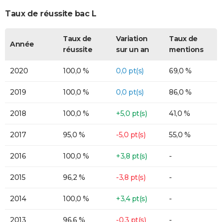
Taux de réussite bac L
Taux de
Variation
Taux de
Année
réussite
sur un an
mentions
2020
100,0 %
0,0 pt(s)
69,0 %
2019
100,0 %
0,0 pt(s)
86,0 %
2018
100,0 %
+5,0 pt(s)
41,0 %
2017
95,0 %
-5,0 pt(s)
55,0 %
2016
100,0 %
+3,8 pt(s)
-
2015
96,2 %
-3,8 pt(s)
-
2014
100,0 %
+3,4 pt(s)
-
2013
96,6 %
-0,3 pt(s)
-