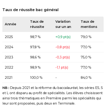
Taux de réussite bac général
Taux de
Variation
Taux de
Année
réussite
sur un an
mentions
2025
98,7 %
+0,9 pt(s)
79,0 %
2024
97,8 %
-0,8 pt(s)
77,0 %
2023
98,6 %
-0,3 pt(s)
75,0 %
2022
98,9 %
-1,1 pt(s)
77,0 %
2021
100,0 %
-
84,0 %
NB :
Depuis 2021 et la réforme du baccalauréat, les séries ES, S
et L ont disparu au profit de spécialités. Les élèves choisissent
ainsi trois thèmatiques en Première parmi les spécialités qui
leur sont proposées, puis deux en Terminale.