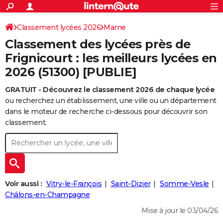
ACTUALITÉS
Connexion
S'inscrire
Classement lycées 2026
Marne
Rechercher
Société
Education
Villes
Politique
Faits Divers
Monde
+
SPORT
Classement des lycées près de
Football
Cyclisme
Forum
Coupe du monde 2026
Tennis
Rugby
CULTURE
Frignicourt : les meilleurs lycées en
2026 (51300) [PUBLIE]
TNT
Cinéma
Musique
Programme TV
Streaming
Sorties cinéma
+
FINANCE
GRATUIT - Découvrez le classement 2026 de chaque lycée
Impôts
Immobilier
Banque
Crédit
Retraite
Epargne
Risques naturels par ville
Assurance
AUTO
ou recherchez un établissement, une ville ou un département
Réserver un essai
Berlines
Forum auto
Essais
Citadines
SUV
+
dans le moteur de recherche ci-dessous pour découvrir son
HIGH-TECH
classement.
Meilleur smartphone
Ordinateurs
Guide high-tech
Mobiles
Internet
Jeux vidéo
+
BRICOLAGE
Aménagement intérieur
Cuisine
Jardinage
+
Forum
Extérieur
Salle de bains
Rangement
WEEK-END
Escapades
Expositions
Week-end nature
Guides de France
Patrimoine
Musées
+
LIFESTYLE
Voir aussi :
Vitry-le-François
Saint-Dizier
Somme-Vesle
Bien-être
Mode
+
Art de vivre
Loisirs
Modes de vie
Châlons-en-Champagne
SANTE
Mise à jour le 03/04/26
Guide de la santé
Médicaments
+
Alimentation
Maladies
Sommeil
VOYAGE