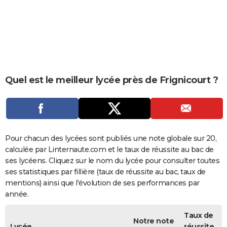
City break
Voyage de noces
Climat
Destinations
Voyage nature
Forum
+
PHOTO
GUIDES D'ACHAT
BONS PLANS
CARTE DE VOEUX
Quel est le meilleur lycée près de Frignicourt ?
Carte Bonne année
Carte Pâques
Carte de Noël
Carte Saint-Valentin
Carte d'anniversaire
DICTIONNAIRE
Biographies
Expressions
Dictionnaire
Citations
Proverbes
PROGRAMME TV
COPAINS D'AVANT
Pour chacun des lycées sont publiés une note globale sur 20,
calculée par Linternaute.com et le taux de réussite au bac de
Se connecter
Collèges
Universités
Service militaire
S'inscrire
Lycées
Primaires
Entreprises
Avis de recherche
AVIS DE DÉCÈS
ses lycéens. Cliquez sur le nom du lycée pour consulter toutes
ses statistiques par fillière (taux de réussite au bac, taux de
FORUM
mentions) ainsi que l'évolution de ses performances par
année.
Lifestyle
Sport
Television
Cinema
Bricolage
Culture
Auto
Voyage
Taux de
Notre note
Lycée
réussite