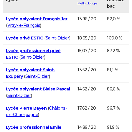
Méthodologie
bac
Lycée polyvalent François 1er
13,96 / 20
82,0 %
(
Vitry-le-François
)
Lycée privé ESTIC
(
Saint-Dizier
)
18,05 / 20
100,0 %
Lycée professionnel privé
15,07 / 20
87,2 %
ESTIC
(
Saint-Dizier
)
Lycée polyvalent Saint-
13,52 / 20
81,1 %
Exupéry
(
Saint-Dizier
)
Lycée polyvalent Blaise Pascal
14,52 / 20
86,6 %
(
Saint-Dizier
)
Lycée Pierre Bayen
(
Châlons-
17,62 / 20
96,7 %
en-Champagne
)
Lycée professionnel Emile
14,89 / 20
91,9 %