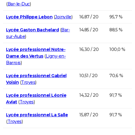
(
Bar-le-Duc
)
Lycée Philippe Lebon
(
Joinville
)
16,87 / 20
95,7 %
Lycée Gaston Bachelard
(
Bar-
14,85 / 20
88,5 %
sur-Aube
)
Lycée professionnel Notre-
16,30 / 20
100,0 %
Dame des Vertus
(
Ligny-en-
Barrois
)
Lycée professionnel Gabriel
10,51 / 20
70,6 %
Voisin
(
Troyes
)
Lycée professionnel Léonie
14,32 / 20
91,7 %
Aviat
(
Troyes
)
Lycée professionnel La Salle
15,87 / 20
91,7 %
(
Troyes
)