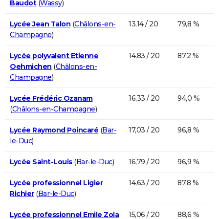
Baudot
(
Wassy
)
Lycée Jean Talon
(
Châlons-en-
13,14 / 20
79,8 %
Champagne
)
Lycée polyvalent Etienne
14,83 / 20
87,2 %
Oehmichen
(
Châlons-en-
Champagne
)
Lycée Frédéric Ozanam
16,33 / 20
94,0 %
(
Châlons-en-Champagne
)
Lycée Raymond Poincaré
(
Bar-
17,03 / 20
96,8 %
le-Duc
)
Lycée Saint-Louis
(
Bar-le-Duc
)
16,79 / 20
96,9 %
Lycée professionnel Ligier
14,63 / 20
87,8 %
Richier
(
Bar-le-Duc
)
Lycée professionnel Emile Zola
15,06 / 20
88,6 %