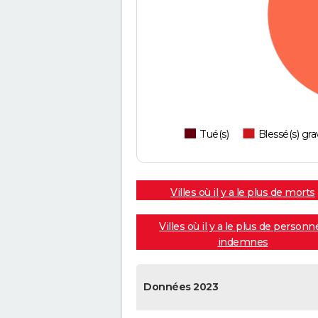
Tué(s)
Blessé(s) gra
Villes où il y a le plus de morts
Villes où il y a le plus de personn
indemnes
Données 2023