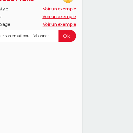
style
Voir un exemple
o
Voir un exemple
olage
Voir un exemple