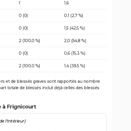
1
1,6
0 (0)
0,1 (2,7 %)
0 (0)
1,5 (42,5 %)
2 (100,0 %)
2,0 (54,8 %)
0 (0)
0,6 (15,3 %)
2 (100,0 %)
1,4 (39,5 %)
ers et de blessés graves sont rapportés au nombre
art totale de blessés inclut déjà celles des blessés
 à Frignicourt
e l'Intérieur)