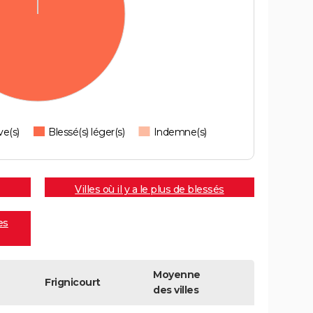
ve(s)
Blessé(s) léger(s)
Indemne(s)
Villes où il y a le plus de blessés
es
Moyenne
Frignicourt
des villes