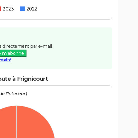
2023
2022
 directement par e-mail.
e m'abonne
tialité
oute à Frignicourt
e l'Intérieur)