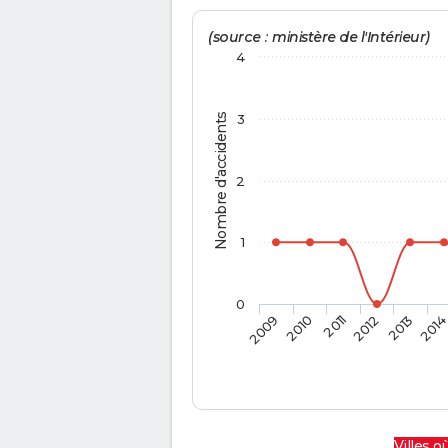
(source : ministère de l'Intérieur)
4
Nombre d'accidents
3
2
1
0
2009
2010
2011
2012
2013
201
Villes où