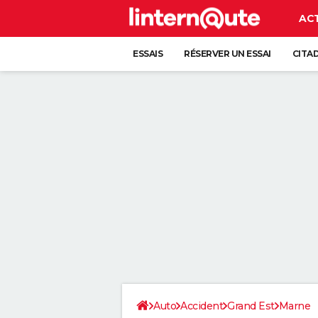
AC
ESSAIS
RÉSERVER UN ESSAI
CITA
Auto
Accident
Grand Est
Marne