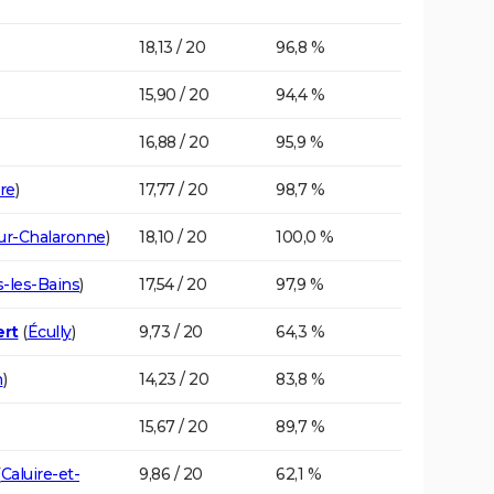
18,13 / 20
96,8 %
15,90 / 20
94,4 %
16,88 / 20
95,9 %
re
)
17,77 / 20
98,7 %
sur-Chalaronne
)
18,10 / 20
100,0 %
-les-Bains
)
17,54 / 20
97,9 %
ert
(
Écully
)
9,73 / 20
64,3 %
n
)
14,23 / 20
83,8 %
15,67 / 20
89,7 %
(
Caluire-et-
9,86 / 20
62,1 %