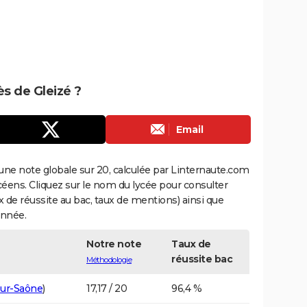
ès de Gleizé ?
Email
une note globale sur 20, calculée par Linternaute.com
ycéens. Cliquez sur le nom du lycée pour consulter
aux de réussite au bac, taux de mentions) ainsi que
année.
Notre note
Taux de
réussite bac
Méthodologie
sur-Saône
)
17,17 / 20
96,4 %