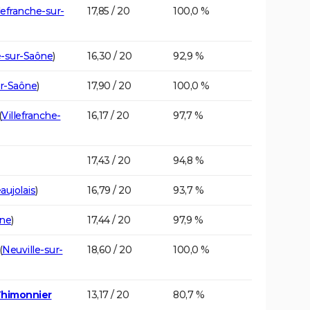
lefranche-sur-
17,85 / 20
100,0 %
e-sur-Saône
)
16,30 / 20
92,9 %
ur-Saône
)
17,90 / 20
100,0 %
(
Villefranche-
16,17 / 20
97,7 %
17,43 / 20
94,8 %
aujolais
)
16,79 / 20
93,7 %
ône
)
17,44 / 20
97,9 %
(
Neuville-sur-
18,60 / 20
100,0 %
Thimonnier
13,17 / 20
80,7 %