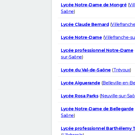
Lycée Notre-Dame de Mongré
(
Vil
Saône
)
Lycée Claude Bernard
(
Villefranch
Lycée Notre-Dame
(
Villefranche-s
Lycée professionnel Notre-Dame
sur-Saône
)
Lycée du Val-de-Saône
(
Trévoux
)
Lycée Aiguerande
(
Belleville-en-Be
Lycée Rosa Parks
(
Neuville-sur-Sa
Lycée Notre-Dame de Bellegarde
Saône
)
Lycée professionnel Barthélemy 
(
L'Arbresle
)