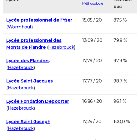
Méthodologie
bac
Lycée professionnel de l'Yser
15,05 / 20
87,5 %
(
Wormhout
)
Lycée professionnel des
13,09 / 20
79,9 %
Monts de Flandre
(
Hazebrouck
)
Lycée des Flandres
17,79 / 20
97,9 %
(
Hazebrouck
)
Lycée Saint-Jacques
17,77 / 20
98,7 %
(
Hazebrouck
)
Lycée Fondation Depoorter
16,86 / 20
96,1 %
(
Hazebrouck
)
Lycée Saint-Joseph
17,25 / 20
100,0 %
(
Hazebrouck
)