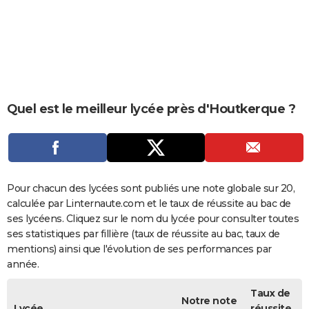
City break
Voyage de noces
Climat
Destinations
Voyage nature
Forum
+
PHOTO
GUIDES D'ACHAT
BONS PLANS
CARTE DE VOEUX
Quel est le meilleur lycée près d'Houtkerque ?
Carte Bonne année
Carte Pâques
Carte de Noël
Carte Saint-Valentin
Carte d'anniversaire
DICTIONNAIRE
Biographies
Expressions
Dictionnaire
Citations
Proverbes
PROGRAMME TV
COPAINS D'AVANT
Pour chacun des lycées sont publiés une note globale sur 20,
calculée par Linternaute.com et le taux de réussite au bac de
Se connecter
Collèges
Universités
Service militaire
S'inscrire
Lycées
Primaires
Entreprises
Avis de recherche
AVIS DE DÉCÈS
ses lycéens. Cliquez sur le nom du lycée pour consulter toutes
ses statistiques par fillière (taux de réussite au bac, taux de
FORUM
mentions) ainsi que l'évolution de ses performances par
année.
Lifestyle
Sport
Television
Cinema
Bricolage
Culture
Auto
Voyage
Taux de
Notre note
Lycée
réussite