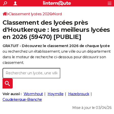
ACTUALITÉS
Connexion
S'inscrire
Classement lycées 2026
Nord
Rechercher
Société
Education
Villes
Politique
Faits Divers
Monde
+
SPORT
Classement des lycées près
Football
Cyclisme
Forum
Coupe du monde 2026
Tennis
Rugby
CULTURE
d'Houtkerque : les meilleurs lycées
en 2026 (59470) [PUBLIE]
TNT
Cinéma
Musique
Programme TV
Streaming
Sorties cinéma
+
FINANCE
GRATUIT - Découvrez le classement 2026 de chaque lycée
Impôts
Immobilier
Banque
Crédit
Retraite
Epargne
Risques naturels par ville
Assurance
AUTO
ou recherchez un établissement, une ville ou un département
Réserver un essai
Berlines
Forum auto
Essais
Citadines
SUV
+
dans le moteur de recherche ci-dessous pour découvrir son
HIGH-TECH
classement.
Meilleur smartphone
Ordinateurs
Guide high-tech
Mobiles
Internet
Jeux vidéo
+
BRICOLAGE
Aménagement intérieur
Cuisine
Jardinage
+
Forum
Extérieur
Salle de bains
Rangement
WEEK-END
Escapades
Expositions
Week-end nature
Guides de France
Patrimoine
Musées
+
LIFESTYLE
Voir aussi :
Wormhout
Hoymille
Hazebrouck
Bien-être
Mode
+
Art de vivre
Loisirs
Modes de vie
Coudekerque-Branche
SANTE
Mise à jour le 03/04/26
Guide de la santé
Médicaments
+
Alimentation
Maladies
Sommeil
VOYAGE