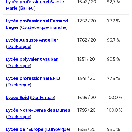
Lycée professionnel Sainte-
16,42 / 20
92,7 %
Marie
(
Bailleul
)
Lycée professionnel Fernand
12,52 / 20
77,2 %
Léger
(
Coudekerque-Branche
)
Lycée Auguste Angellier
17,62 / 20
96,7 %
(
Dunkerque
)
Lycée polyvalent Vauban
15,51 / 20
90,5 %
(
Dunkerque
)
Lycée professionnel EPID
13,41 / 20
77,6 %
(
Dunkerque
)
Lycée Epid
(
Dunkerque
)
16,95 / 20
100,0 %
Lycée Notre-Dame des Dunes
17,95 / 20
100,0 %
(
Dunkerque
)
Lycée de l'Europe
(
Dunkerque
)
16,55 / 20
95,0 %