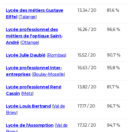
Lycée des métiers Gustave
13,34 / 20
81,6 %
Eiffel
(
Talange
)
Lycée professionnel des
16,26 / 20
96,6 %
métiers de l'optique Saint-
André
(
Ottange
)
Lycée Julie Daubié
(
Rombas
)
15,52 / 20
90,7 %
Lycée professionnel Inter-
16,63 / 20
95,8 %
entreprises
(
Boulay-Moselle
)
Lycée professionnel René
13,82 / 20
81,7 %
Cassin
(
Metz
)
Lycée Louis Bertrand
(
Val de
17,17 / 20
96,7 %
Briey
)
Lycée de l'Assomption
(
Val de
17,32 / 20
94,7 %
Briey
)