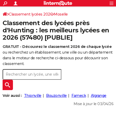
ACTUALITÉS
Connexion
S'inscrire
Classement lycées 2026
Moselle
Rechercher
Société
Education
Villes
Politique
Faits Divers
Monde
+
SPORT
Classement des lycées près
Football
Cyclisme
Forum
Coupe du monde 2026
Tennis
Rugby
CULTURE
d'Hunting : les meilleurs lycées en
2026 (57480) [PUBLIE]
TNT
Cinéma
Musique
Programme TV
Streaming
Sorties cinéma
+
FINANCE
GRATUIT - Découvrez le classement 2026 de chaque lycée
Impôts
Immobilier
Banque
Crédit
Retraite
Epargne
Risques naturels par ville
Assurance
AUTO
ou recherchez un établissement, une ville ou un département
Réserver un essai
Berlines
Forum auto
Essais
Citadines
SUV
+
dans le moteur de recherche ci-dessous pour découvrir son
HIGH-TECH
classement.
Meilleur smartphone
Ordinateurs
Guide high-tech
Mobiles
Internet
Jeux vidéo
+
BRICOLAGE
Aménagement intérieur
Cuisine
Jardinage
+
Forum
Extérieur
Salle de bains
Rangement
WEEK-END
Escapades
Expositions
Week-end nature
Guides de France
Patrimoine
Musées
+
LIFESTYLE
Voir aussi :
Thionville
Bouzonville
Fameck
Algrange
Bien-être
Mode
+
Art de vivre
Loisirs
Modes de vie
SANTE
Mise à jour le 03/04/26
Guide de la santé
Médicaments
+
Alimentation
Maladies
Sommeil
VOYAGE