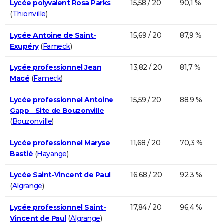
Lycée polyvalent Rosa Parks
15,58 / 20
90,1 %
(
Thionville
)
Lycée Antoine de Saint-
15,69 / 20
87,9 %
Exupéry
(
Fameck
)
Lycée professionnel Jean
13,82 / 20
81,7 %
Macé
(
Fameck
)
Lycée professionnel Antoine
15,59 / 20
88,9 %
Gapp - Site de Bouzonville
(
Bouzonville
)
Lycée professionnel Maryse
11,68 / 20
70,3 %
Bastié
(
Hayange
)
Lycée Saint-Vincent de Paul
16,68 / 20
92,3 %
(
Algrange
)
Lycée professionnel Saint-
17,84 / 20
96,4 %
Vincent de Paul
(
Algrange
)