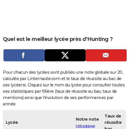
City break
Voyage de noces
Climat
Destinations
Voyage nature
Forum
+
PHOTO
GUIDES D'ACHAT
BONS PLANS
Quel est le meilleur lycée près d'Hunting ?
CARTE DE VOEUX
Carte Bonne année
Carte Pâques
Carte de Noël
Carte Saint-Valentin
Carte d'anniversaire
DICTIONNAIRE
Biographies
Expressions
Dictionnaire
Citations
Proverbes
PROGRAMME TV
Pour chacun des lycées sont publiés une note globale sur 20,
COPAINS D'AVANT
calculée par Linternaute.com et le taux de réussite au bac de
ses lycéens. Cliquez sur le nom du lycée pour consulter toutes
Se connecter
Collèges
Universités
Service militaire
S'inscrire
Lycées
Primaires
Entreprises
Avis de recherche
AVIS DE DÉCÈS
ses statistiques par fillière (taux de réussite au bac, taux de
mentions) ainsi que l'évolution de ses performances par
FORUM
année.
Lifestyle
Sport
Television
Cinema
Bricolage
Culture
Auto
Voyage
Taux de
Notre note
Lycée
réussite
Méthodologie
bac