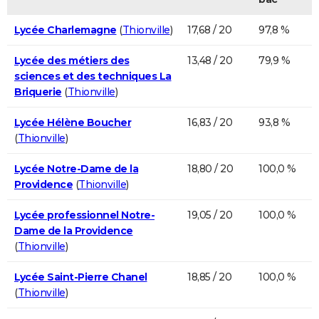
Lycée Charlemagne
(
Thionville
)
17,68 / 20
97,8 %
Lycée des métiers des
13,48 / 20
79,9 %
sciences et des techniques La
Briquerie
(
Thionville
)
Lycée Hélène Boucher
16,83 / 20
93,8 %
(
Thionville
)
Lycée Notre-Dame de la
18,80 / 20
100,0 %
Providence
(
Thionville
)
Lycée professionnel Notre-
19,05 / 20
100,0 %
Dame de la Providence
(
Thionville
)
Lycée Saint-Pierre Chanel
18,85 / 20
100,0 %
(
Thionville
)